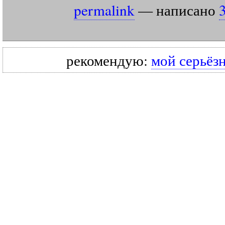
permalink
— написано
рекомендую:
мой серьёз