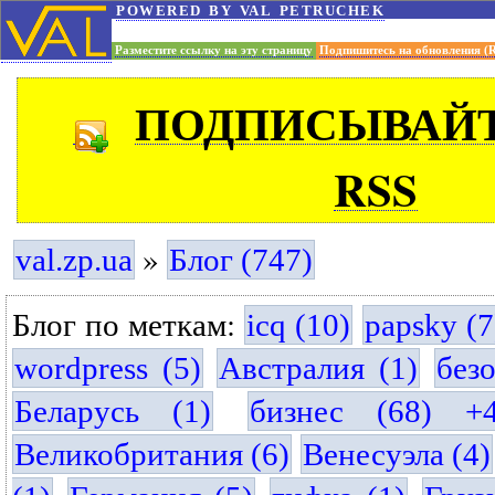
powered by val petruchek
Разместите ссылку на эту страницу
Подпишитесь на обновления (
ПОДПИСЫВАЙТ
RSS
»
val.zp.ua
Блог (747)
Блог по меткам:
icq (10)
papsky (7
wordpress (5)
Австралия (1)
без
Беларусь (1)
бизнес (68) +
Великобритания (6)
Венесуэла (4)