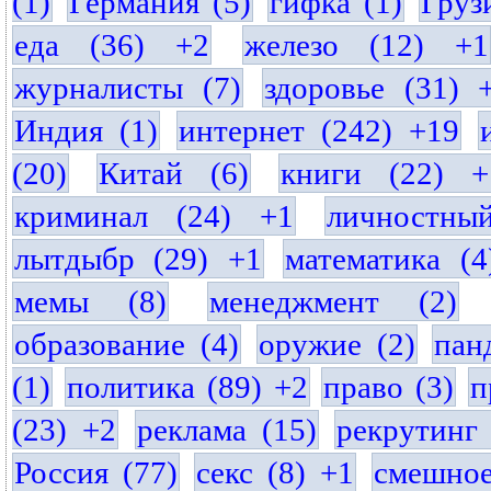
(1)
Германия (5)
гифка (1)
Груз
еда (36) +2
железо (12) +1
журналисты (7)
здоровье (31) 
Индия (1)
интернет (242) +19
(20)
Китай (6)
книги (22) +
криминал (24) +1
личностны
лытдыбр (29) +1
математика (4
мемы (8)
менеджмент (2)
образование (4)
оружие (2)
пан
(1)
политика (89) +2
право (3)
п
(23) +2
реклама (15)
рекрутинг 
Россия (77)
секс (8) +1
смешное