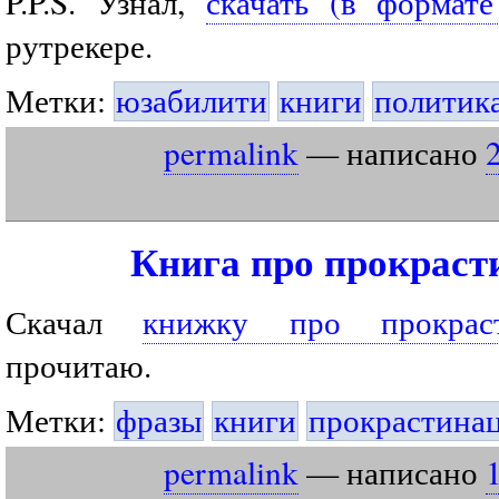
P.P.S. Узнал,
скачать (в формате
рутрекере.
Метки:
юзабилити
книги
политик
permalink
— написано
Книга про прокрас
Скачал
книжку про прокрас
прочитаю.
Метки:
фразы
книги
прокрастина
permalink
— написано