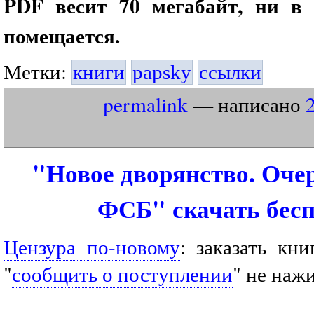
PDF весит 70 мегабайт, ни в
помещается.
Метки:
книги
papsky
ссылки
permalink
— написано
"Новое дворянство. Оче
ФСБ" скачать бес
Цензура по-новому
: заказать кни
"
сообщить о поступлении
" не наж