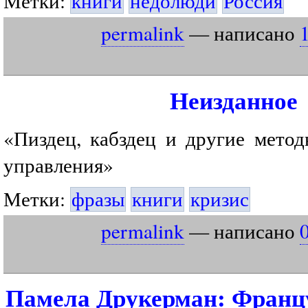
Метки:
книги
недолюди
Россия
permalink
— написано
Неизданное
«Пиздец, кабздец и другие метод
управления»
Метки:
фразы
книги
кризис
permalink
— написано
Памела Друкерман: Францу