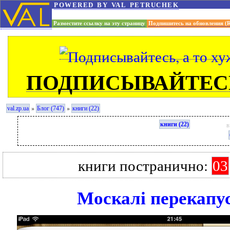
powered by val petruchek
Разместите ссылку на эту страницу
Подпишитесь на обновления (
ПОДПИСЫВАЙТЕСЬ
»
»
val.zp.ua
Блог (747)
книги (22)
книги (22)
в
книги постранично:
03
Москалі перекапу