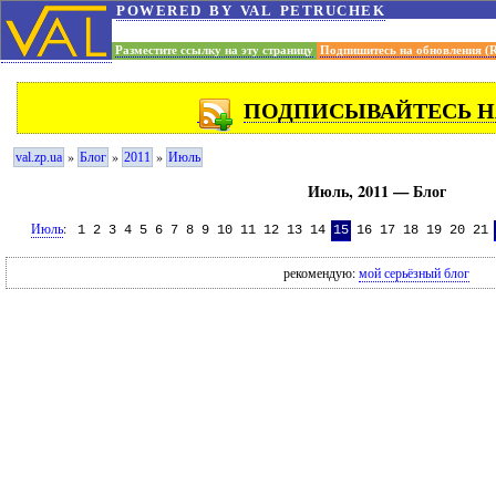
powered by val petruchek
Разместите ссылку на эту страницу
Подпишитесь на обновления (
ПОДПИСЫВАЙТЕСЬ Н
»
»
»
val.zp.ua
Блог
2011
Июль
Июль, 2011 — Блог
Июль
:
1
2
3
4
5
6
7
8
9
10
11
12
13
14
15
16
17
18
19
20
21
рекомендую:
мой серьёзный блог