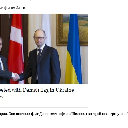
чал флагом Дании:
царии. Они повесили флаг Дании вместо флага Швеции, с которой они перепутал