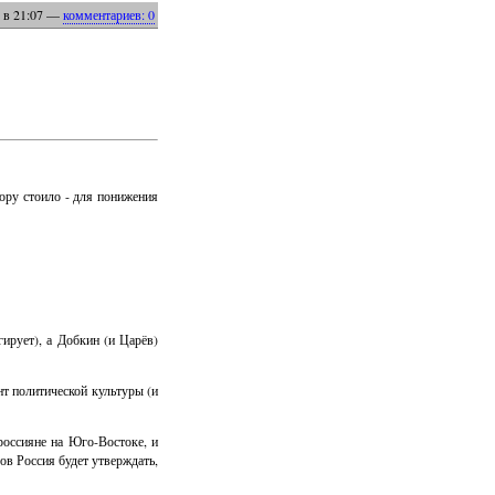
в 21:07
—
комментариев: 0
ору стоило - для понижения
ирует), а Добкин (и Царёв)
нт политической культуры (и
россияне на Юго-Востоке, и
ов Россия будет утверждать,