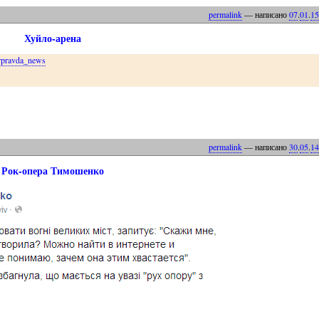
permalink
— написано
07
.
01
.
15
Хуйло-арена
pravda_news
permalink
— написано
30
.
05
.
14
Рок-опера Тимошенко