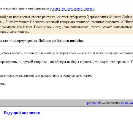
м же в комментариях опубликовали
ссылку на прекрасную цитату
:
кой для повышения своего рейтинга, считает губернатор Харьковщины Михали Добкин
и». Читайте также: Облитого зеленкой кандидата пришлось госпитализировать «Сейчас
у экс-премьера Юлии Тимошенко, - ред.) это понравилось, теперь может понравитьс
кции «Батьківщина».
как кто-то сформулировал,
Добкин got his own medicin
e.
v, чтобы побить, поганьбить и вообще покуражиться — всё это в прямом эфире на Грома
 президенты; с другой стороны - он обещал выборы сорвать (это ладно, его право) и У
аратистские заявления или предоставлять эфир сепаратистам.
ены.
permalink
— написано
15
.
04
.
14
Ведущий аналитик