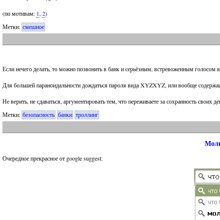
(по мотивам:
1
,
2
)
Метки:
смешное
Если нечего делать, то можно позвонить в банк и серьёзным, встревоженным голосом
Для большей параноидальности дождаться пароля вида XYZXYZ, или вообще содержащ
Не верить, не сдаваться, аргументировать тем, что переживаете за сохранность своих д
Метки:
безопасность
банки
троллинг
Моли
Очередное прекрасное от google suggest: