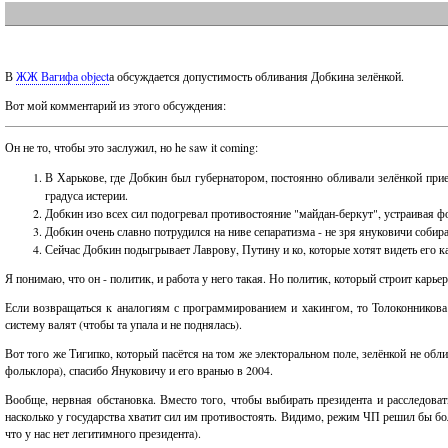
В
ЖЖ Вагифа object
а обсуждается допустимость обливания Добкина зелёнкой.
Вот мой комментарий из этого обсуждения:
Он не то, чтобы это заслужил, но he saw it coming:
В Харькове, где Добкин был губернатором, постоянно обливали зелёнкой при
градуса истерии.
Добкин изо всех сил подогревал противостояние "майдан-беркут", устраивая ф
Добкин очень славно потрудился на ниве сепаратизма - не зря януковичи собир
Сейчас Добкин подыгрывает Лаврову, Путину и ко, которые хотят видеть его к
Я понимаю, что он - политик, и работа у него такая. Но политик, который строит карье
Если возвращаться к аналогиям с программированием и хакингом, то Толоконникова 
систему валят (чтобы та упала и не поднялась).
Вот того же Тигипко, который пасётся на том же электоральном поле, зелёнкой не обли
фольклора), спасибо Януковичу и его вранью в 2004.
Вообще, нервная обстановка. Вместо того, чтобы выбирать президента и расследова
насколько у государства хватит сил им противостоять. Видимо, режим ЧП решил бы бо
что у нас нет легитимного президента).