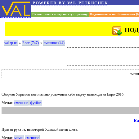
powered by val petruchek
Разместите ссылку на эту страницу
Подпишитесь на обновления (
ПОД
»
»
val.zp.ua
Блог (747)
смешное (44)
смешн
Сборная Украины значительно усложнила себе задачу невыхода на Евро-2016.
Метки:
смешное
футбол
Ка
Правая рука та, на которой большой палец слева.
Метки:
мемы
смешное