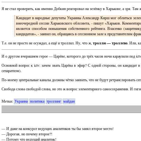
Я не стал проверять, как именно Добкин реагировал на зелёнку в Харькове, а зря. Та
Кандидат в народные депутаты Украины Александр Кирш мог облиться зелен
внеочередной сессии Харьковского облсовета, - пишут «Харьков. Комментари
является способом повышения собственного рейтинга. Власенко (защитник
кандидатов», - заявил он, обращаясь в сессионном зале к представителям фра
Т.е. он не просто не осуждал, а ещё и троллил. Ну, что ж,
троллю — троллево
. Или, 
И о другом вчерашнем герое — Царёве, которого до трёх часов ночи караулили под ict
Основной вопрос к ictv: зачем звать Царёва в эфир? С одной стороны, он кандидат в
сепаратизм).
По-моему центральные каналы должны чётко заявить, что не будут ретранслировать сеп
Свобода слова свободой слова, но это ж вопрос элементарного самосохранения. И гиги
Метки:
Украина
политика
троллинг
майдан
— И даже на конкурсе ведущих аналитиков ты бы занял второе место!
— Дорогая, но почему второе?!
— Потому что ведущий аналитик!