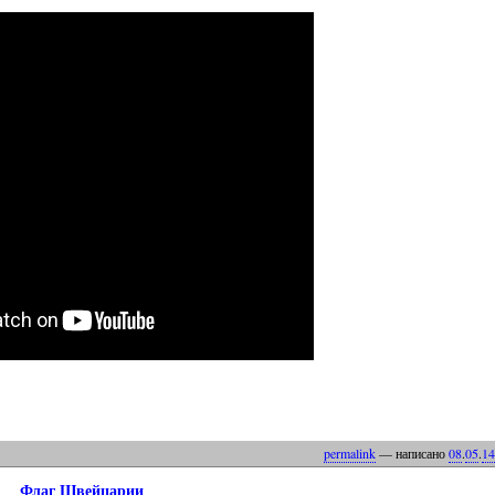
permalink
— написано
08
.
05
.
14
Флаг Швейцарии