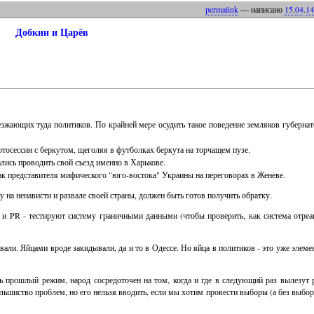
permalink
— написано
15
.
04
.
14
Добкин и Царёв
езжающих туда политиков. По крайней мере осудить такое поведение земляков губернат
отосессии с беркутом, щеголяя в футболках беркута на торчащем пузе.
ались проводить свой съезд именно в Харькове.
ак представителя мифического "юго-востока" Украины на переговорах в Женеве.
ру на ненависти и развале своей страны, должен быть готов получить обратку.
и PR - тестируют систему граничными данными (чтобы проверить, как система отреаг
вали. Яйцами вроде закидывали, да и то в Одессе. Но яйца в политиков - это уже элеме
ть прошлый режим, народ сосредоточен на том, когда и где в следующий раз вылезут 
льшиство проблем, но его нельзя вводить, если мы хотим провести выборы (а без выбор