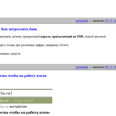
permalink
— написано
07
.
12
.
12
Как потроллить банк
 выяснять, почему одноразовый
пароль, присылаемый на SMS
,
такой простой
.
его только две различные цифры, например 242442.
енежных средств.
permalink
— написано
06
.
12
.
12
тва чтобы на работу взяли