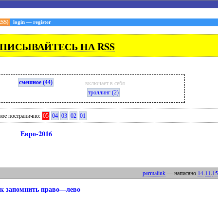
RSS)
login
—
register
ПИСЫВАЙТЕСЬ НА RSS
смешное (44)
включает в себя
троллинг (2)
ое постранично:
05
04
03
02
01
Евро-2016
permalink
— написано
14
.
11
.
15
к запомнить право—лево