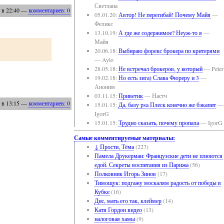
Светлана
в 22:40
—
комментариев: 0
05.01.20:
Автор! Не перегибай! Почему Майя
—
Феликс
13.10.19:
А где же содержимое? Неуж-то я
—
Майя
20.06.18:
Выбираю форекс брокера по критерями
— Aylo
28.05.18:
Не встречал брокеров, у который
— Peter
19.02.18:
Но есть зига) Слава Фюреру и 3
—
Аноним
03.11.15:
Приветик
— Настч
в 13:15
—
комментариев: 0
15.01.15:
Да, базу psa Плеск конечно же бэкапит
—
IgorG
15.01.15:
Трудно сказать, почему пропала
— IgorG
Самые комментируемые материалы:
↓ Прости, Тёма
(227)
Памела Друкерман: Французские дети не плюются
едой. Секреты воспитания из Парижа
(56)
Полковник Игорь Зинов
(17)
Тимощук: подгажу москалям радость от победы в
Кубке
(16)
Дис, мать его так, клеймер
(14)
Катя Гордон видео
(13)
налоговая хамы
(9)