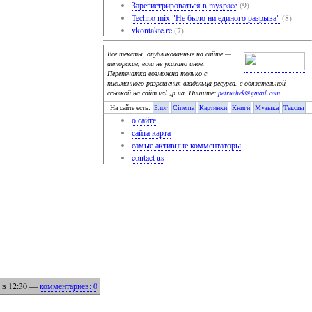
Зарегистрироваться в myspace
(9)
Techno mix "Не было ни единого разрыва"
(8)
vkontakte.re
(7)
Все тексты, опубликованные на сайте —
авторские, если не указано иное.
Перепечатка возможна только с
письменного разрешения владельца ресурса, с обязательной
ссылкой на сайт val.zp.ua. Пишите:
petruchek@gmail.com
.
На сайте есть:
Блог
Cinema
Картинки
Книги
Музыка
Тексты
о сайте
сайта карта
самые активные комментаторы
contact us
в 12:30
—
комментариев: 0