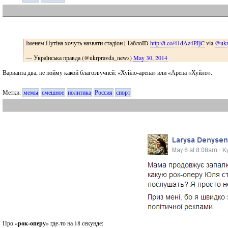
Іменем Путіна хочуть назвати стадіон | ТаблоID
http://t.co/41dAz4PJjC
via
@ukr
— Українська правда (@ukrpravda_news)
May 30, 2014
Варианта два, не пойму какой благозвучней: «Хуйло-арена» или «Арена «Хуйло».
Метки:
мемы
смешное
политика
Россия
спорт
Про «
рок-оперу
» где-то на 18 секунде: