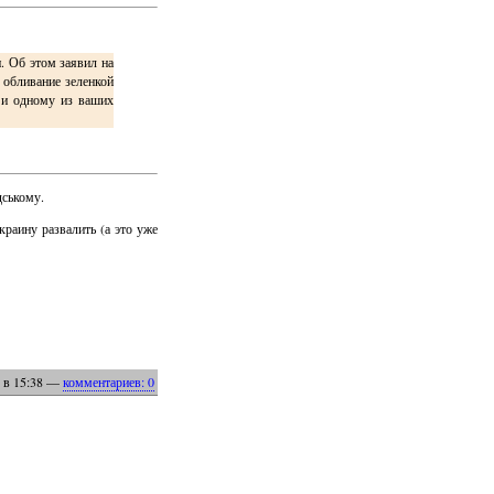
. Об этом заявил на
 обливание зеленкой
я и одному из ваших
дському.
краину развалить (а это уже
в 15:38
—
комментариев: 0