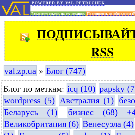
powered by val petruchek
Разместите ссылку на эту страницу
Подпишитесь на обновления (
ПОДПИСЫВАЙТ
RSS
»
val.zp.ua
Блог (747)
Блог по меткам:
icq (10)
papsky (7
wordpress (5)
Австралия (1)
без
Беларусь (1)
бизнес (68) +
Великобритания (6)
Венесуэла (4)