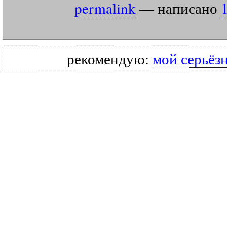
permalink
— написано
рекомендую:
мой серьёз