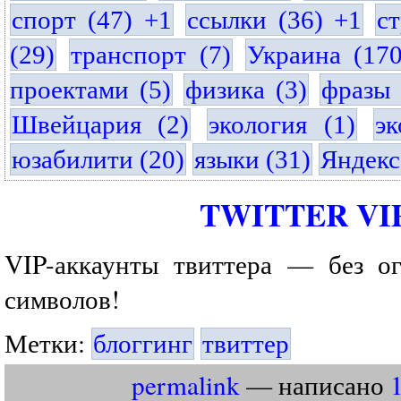
спорт (47) +1
ссылки (36) +1
с
(29)
транспорт (7)
Украина (17
проектами (5)
физика (3)
фразы 
Швейцария (2)
экология (1)
эк
юзабилити (20)
языки (31)
Яндекс
TWITTER VI
VIP-аккаунты твиттера — без о
символов!
Метки:
блоггинг
твиттер
permalink
— написано