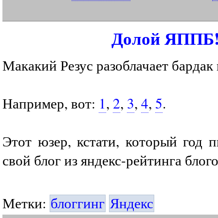
Долой ЯППБ
Макакий Резус разоблачает бардак 
Например, вот:
1
,
2
,
3
,
4
,
5
.
Этот юзер, кстати, который год 
свой блог из яндекс-рейтинга блог
Метки:
блоггинг
Яндекс