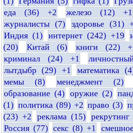
(1)
Германия (5)
гифка (1)
Груз
еда (36) +2
железо (12) +1
журналисты (7)
здоровье (31) 
Индия (1)
интернет (242) +19
(20)
Китай (6)
книги (22) +
криминал (24) +1
личностны
лытдыбр (29) +1
математика (4
мемы (8)
менеджмент (2)
образование (4)
оружие (2)
пан
(1)
политика (89) +2
право (3)
п
(23) +2
реклама (15)
рекрутинг 
Россия (77)
секс (8) +1
смешное