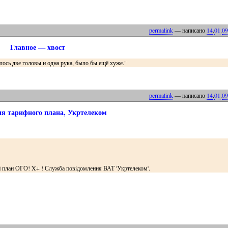
permalink
— написано
14
.
01
.
09
Главное — хвост
алось две головы и одна рука, было бы ещё хуже."
permalink
— написано
14
.
01
.
09
я тарифного плана, Укртелеком
ий план ОГО! X+ ! Служба повiдомлення ВАТ 'Укртелеком'.