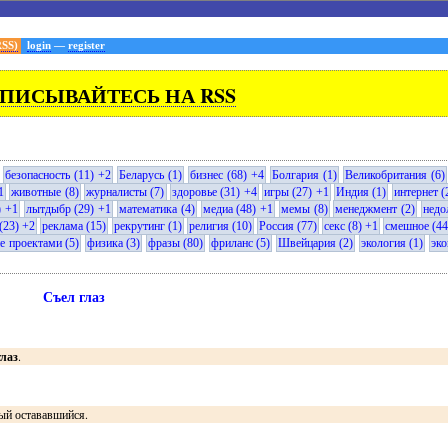
RSS)
login
—
register
ПИСЫВАЙТЕСЬ НА RSS
безопасность (11) +2
Беларусь (1)
бизнес (68) +4
Болгария (1)
Великобритания (6)
1
животные (8)
журналисты (7)
здоровье (31) +4
игры (27) +1
Индия (1)
интернет (
) +1
лытдыбр (29) +1
математика (4)
медиа (48) +1
мемы (8)
менеджмент (2)
недо
(23) +2
реклама (15)
рекрутинг (1)
религия (10)
Россия (77)
секс (8) +1
смешное (44
е проектами (5)
физика (3)
фразы (80)
фриланс (5)
Швейцария (2)
экология (1)
эко
Съел глаз
лаз
.
ный остававшийся.