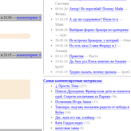
Светлана
05.01.20:
Автор! Не перегибай! Почему Майя
—
Феликс
в 23:30
—
комментариев: 0
13.10.19:
А где же содержимое? Неуж-то я
—
Майя
20.06.18:
Выбираю форекс брокера по критерями
— Aylo
28.05.18:
Не встречал брокеров, у который
— Peter
19.02.18:
Но есть зига) Слава Фюреру и 3
—
Аноним
в 23:15
—
комментариев: 0
03.11.15:
Приветик
— Настч
15.01.15:
Да, базу psa Плеск конечно же бэкапит
—
IgorG
15.01.15:
Трудно сказать, почему пропала
— IgorG
Самые комментируемые материалы:
↓ Прости, Тёма
(227)
Памела Друкерман: Французские дети не плюются
едой. Секреты воспитания из Парижа
(56)
Полковник Игорь Зинов
(17)
Тимощук: подгажу москалям радость от победы в
Кубке
(16)
Дис, мать его так, клеймер
(14)
Катя Гордон видео
(13)
налоговая хамы
(9)