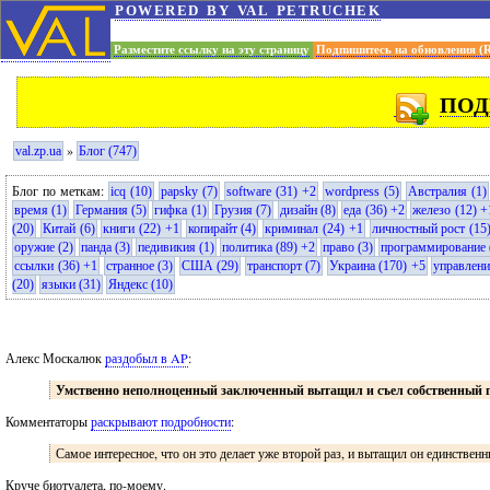
powered by val petruchek
Разместите ссылку на эту страницу
Подпишитесь на обновления (
ПОД
»
val.zp.ua
Блог (747)
Блог по меткам:
icq (10)
papsky (7)
software (31) +2
wordpress (5)
Австралия (1)
время (1)
Германия (5)
гифка (1)
Грузия (7)
дизайн (8)
еда (36) +2
железо (12) +
(20)
Китай (6)
книги (22) +1
копирайт (4)
криминал (24) +1
личностный рост (15
оружие (2)
панда (3)
педивикия (1)
политика (89) +2
право (3)
программирование 
ссылки (36) +1
странное (3)
США (29)
транспорт (7)
Украина (170) +5
управлени
(20)
языки (31)
Яндекс (10)
Алекс Москалюк
раздобыл в AP
:
Умственно неполноценный заключенный вытащил и съел собственный г
Комментаторы
раскрывают подробности
:
Самое интересное, что он это делает уже второй раз, и вытащил он единствен
Круче биотуалета, по-моему.