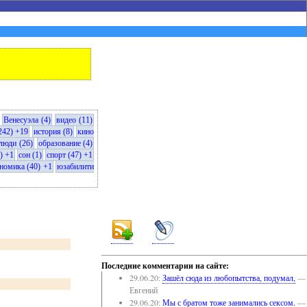
Венесуэла (4)
видео (11)
242) +19
история (8)
кино
люди (26)
образование (4)
) +1
сон (1)
спорт (47) +1
номика (40) +1
юзабилити
Последние комментарии на сайте:
29.06.20:
Зашёл сюда из любопытства, подумал,
—
Евгений
29.06.20:
Мы с братом тоже занимались сексом.
—