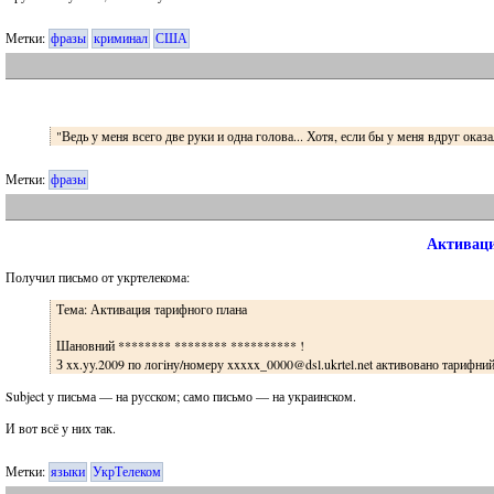
Метки:
фразы
криминал
США
"Ведь у меня всего две руки и одна голова... Хотя, если бы у меня вдруг оказ
Метки:
фразы
Активаци
Получил письмо от укртелекома:
Тема: Активация тарифного плана
Шановний ******** ******** ********** !
З xx.yy.2009 по логiну/номеру xxxxx_0000@dsl.ukrtel.net активовано тарифн
Subject у письма — на русском; само письмо — на украинском.
И вот всё у них так.
Метки:
языки
УкрТелеком