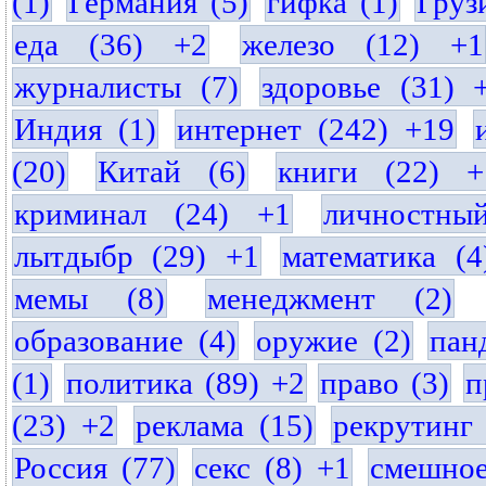
(1)
Германия (5)
гифка (1)
Груз
еда (36) +2
железо (12) +1
журналисты (7)
здоровье (31) 
Индия (1)
интернет (242) +19
(20)
Китай (6)
книги (22) +
криминал (24) +1
личностны
лытдыбр (29) +1
математика (4
мемы (8)
менеджмент (2)
образование (4)
оружие (2)
пан
(1)
политика (89) +2
право (3)
п
(23) +2
реклама (15)
рекрутинг 
Россия (77)
секс (8) +1
смешное