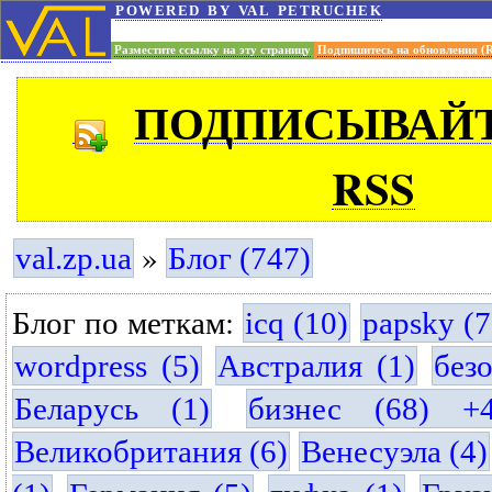
powered by val petruchek
Разместите ссылку на эту страницу
Подпишитесь на обновления (
ПОДПИСЫВАЙТ
RSS
»
val.zp.ua
Блог (747)
Блог по меткам:
icq (10)
papsky (7
wordpress (5)
Австралия (1)
без
Беларусь (1)
бизнес (68) +
Великобритания (6)
Венесуэла (4)