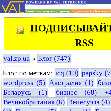
powered by val petruchek
Разместите ссылку на эту страницу
Подпишитесь на обновления (
ПОДПИСЫВАЙТ
RSS
»
val.zp.ua
Блог (747)
Блог по меткам:
icq (10)
papsky (7
wordpress (5)
Австралия (1)
без
Беларусь (1)
бизнес (68) +
Великобритания (6)
Венесуэла (4)