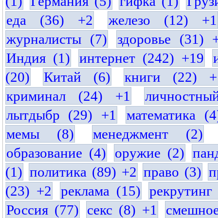
(1)
Германия (5)
гифка (1)
Груз
еда (36) +2
железо (12) +1
журналисты (7)
здоровье (31) 
Индия (1)
интернет (242) +19
(20)
Китай (6)
книги (22) +
криминал (24) +1
личностны
лытдыбр (29) +1
математика (4
мемы (8)
менеджмент (2)
образование (4)
оружие (2)
пан
(1)
политика (89) +2
право (3)
п
(23) +2
реклама (15)
рекрутинг 
Россия (77)
секс (8) +1
смешное