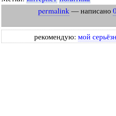
permalink
— написано
рекомендую:
мой серьёз