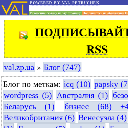
powered by val petruchek
Разместите ссылку на эту страницу
Подпишитесь на обновления (
ПОДПИСЫВАЙТ
RSS
»
val.zp.ua
Блог (747)
Блог по меткам:
icq (10)
papsky (7
wordpress (5)
Австралия (1)
без
Беларусь (1)
бизнес (68) +
Великобритания (6)
Венесуэла (4)