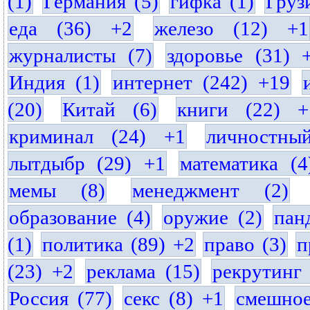
(1)
Германия (5)
гифка (1)
Груз
еда (36) +2
железо (12) +1
журналисты (7)
здоровье (31) 
Индия (1)
интернет (242) +19
(20)
Китай (6)
книги (22) +
криминал (24) +1
личностны
лытдыбр (29) +1
математика (4
мемы (8)
менеджмент (2)
образование (4)
оружие (2)
пан
(1)
политика (89) +2
право (3)
п
(23) +2
реклама (15)
рекрутинг 
Россия (77)
секс (8) +1
смешное