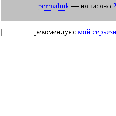
permalink
— написано
рекомендую:
мой серьёз