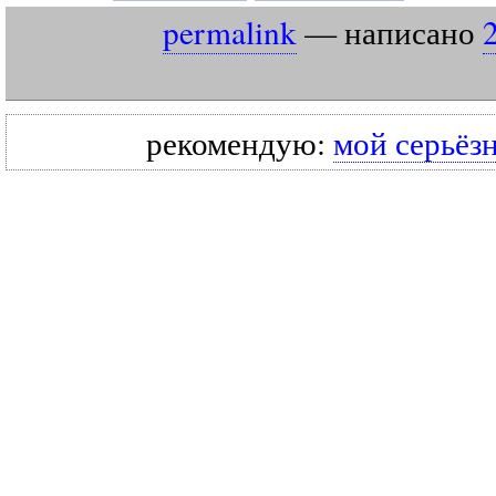
permalink
— написано
рекомендую:
мой серьёз