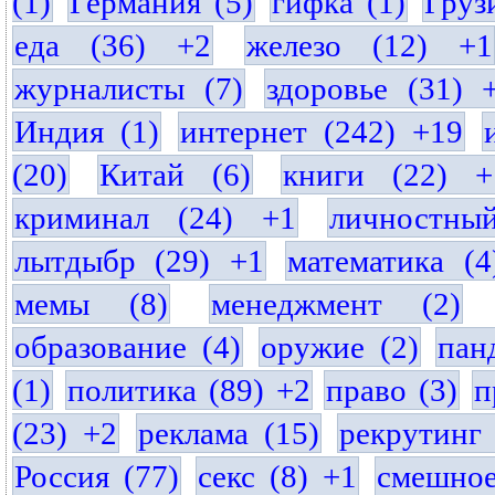
(1)
Германия (5)
гифка (1)
Груз
еда (36) +2
железо (12) +1
журналисты (7)
здоровье (31) 
Индия (1)
интернет (242) +19
(20)
Китай (6)
книги (22) +
криминал (24) +1
личностны
лытдыбр (29) +1
математика (4
мемы (8)
менеджмент (2)
образование (4)
оружие (2)
пан
(1)
политика (89) +2
право (3)
п
(23) +2
реклама (15)
рекрутинг 
Россия (77)
секс (8) +1
смешное