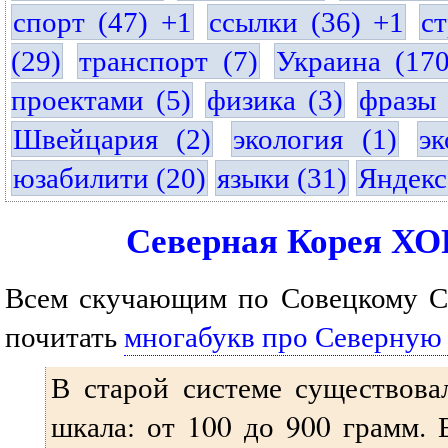
спорт (47) +1
ссылки (36) +1
с
(29)
транспорт (7)
Украина (17
проектами (5)
физика (3)
фразы 
Швейцария (2)
экология (1)
эк
юзабилити (20)
языки (31)
Яндекс
Северная Корея 
Всем скучающим по Совецкому С
почитать
многабукв про Северную
В старой системе существова
шкала: от 100 до 900 грамм.