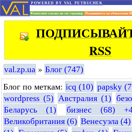
powered by val petruchek
Разместите ссылку на эту страницу
Подпишитесь на обновления (
ПОДПИСЫВАЙТ
RSS
»
val.zp.ua
Блог (747)
Блог по меткам:
icq (10)
papsky (7
wordpress (5)
Австралия (1)
без
Беларусь (1)
бизнес (68) +
Великобритания (6)
Венесуэла (4)