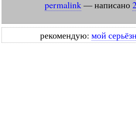
permalink
— написано
рекомендую:
мой серьёз