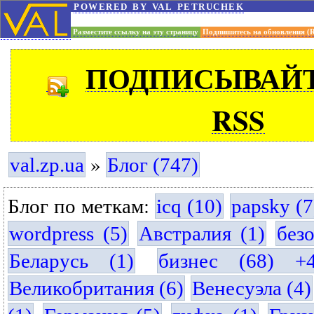
powered by val petruchek
Разместите ссылку на эту страницу
Подпишитесь на обновления (
ПОДПИСЫВАЙТ
RSS
»
val.zp.ua
Блог (747)
Блог по меткам:
icq (10)
papsky (7
wordpress (5)
Австралия (1)
без
Беларусь (1)
бизнес (68) +
Великобритания (6)
Венесуэла (4)