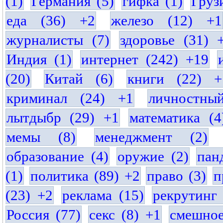
(1)
Германия (5)
гифка (1)
Груз
еда (36) +2
железо (12) +1
журналисты (7)
здоровье (31) 
Индия (1)
интернет (242) +19
(20)
Китай (6)
книги (22) +
криминал (24) +1
личностны
лытдыбр (29) +1
математика (4
мемы (8)
менеджмент (2)
образование (4)
оружие (2)
пан
(1)
политика (89) +2
право (3)
п
(23) +2
реклама (15)
рекрутинг 
Россия (77)
секс (8) +1
смешное