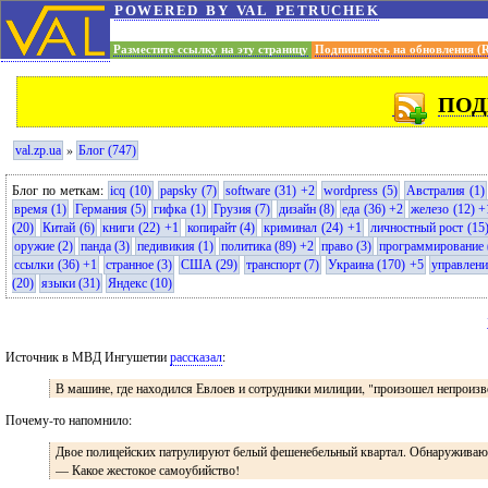
powered by val petruchek
Разместите ссылку на эту страницу
Подпишитесь на обновления (
ПОД
»
val.zp.ua
Блог (747)
Блог по меткам:
icq (10)
papsky (7)
software (31) +2
wordpress (5)
Австралия (1)
время (1)
Германия (5)
гифка (1)
Грузия (7)
дизайн (8)
еда (36) +2
железо (12) +
(20)
Китай (6)
книги (22) +1
копирайт (4)
криминал (24) +1
личностный рост (15
оружие (2)
панда (3)
педивикия (1)
политика (89) +2
право (3)
программирование 
ссылки (36) +1
странное (3)
США (29)
транспорт (7)
Украина (170) +5
управлени
(20)
языки (31)
Яндекс (10)
Источник в МВД Ингушетии
рассказал
:
В машине, где находился Евлоев и сотрудники милиции, "произошел непроизв
Почему-то напомнило:
Двое полицейских патрулируют белый фешенебельный квартал. Обнаруживают 
— Какое жестокое самоубийство!