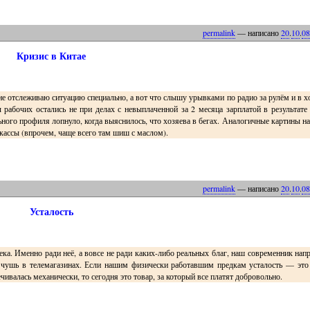
permalink
— написано
20
.
10
.
08
Кризис в Китае
 не отслеживаю ситуацию специально, а вот что слышу урывками по радио за рулём и в 
рабочих остались не при делах с невыплаченной за 2 месяца зарплатой в результате
ного профиля лопнуло, когда выяснилось, что хозяева в бегах. Аналогичные картины н
 кассы (впрочем, чаще всего там шиш с маслом).
permalink
— написано
20
.
10
.
08
Усталость
ка. Именно ради неё, а вовсе не ради каких-либо реальных благ, наш современник нап
ю чушь в телемагазинах. Если нашим физически работавшим предкам усталость — это
ивалась механически, то сегодня это товар, за который все платят добровольно.