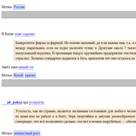
Метки:
Россия
В Китае
тоже хорошо
:
Банкротятся фирма за фирмой. Не помню названий, да и не важны они, т.к. я
между нырялками, если на лодке включён телик: в Дунгуане около 7 тысяч 
выпускавшей игрушки. В провинции Jiangxi крупнейшее предприятие текстиль
отраслях. Хозяева стандартно подаются в бега, прихватив что там осталось из
Завёл таки
новый тэг
.
Метки:
Китай
кризис
ab_pokoj
про
усталость
:
Усталость, как ни странно, является желанным состоянием для любого челове
из кожи вон на работе и в быту, беря овертаймы и закупая разнообразну
говорящее, что всё возможное сделано, сил нет и можно вырубиться — обеспеч
Метки:
личностный рост