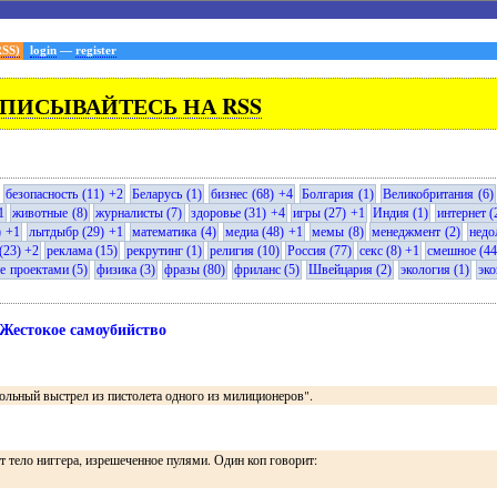
RSS)
login
—
register
ПИСЫВАЙТЕСЬ НА RSS
безопасность (11) +2
Беларусь (1)
бизнес (68) +4
Болгария (1)
Великобритания (6)
1
животные (8)
журналисты (7)
здоровье (31) +4
игры (27) +1
Индия (1)
интернет (
) +1
лытдыбр (29) +1
математика (4)
медиа (48) +1
мемы (8)
менеджмент (2)
недо
(23) +2
реклама (15)
рекрутинг (1)
религия (10)
Россия (77)
секс (8) +1
смешное (44
е проектами (5)
физика (3)
фразы (80)
фриланс (5)
Швейцария (2)
экология (1)
эко
Жестокое самоубийство
ольный выстрел из пистолета одного из милиционеров".
тело ниггера, изрешеченное пулями. Один коп говорит: