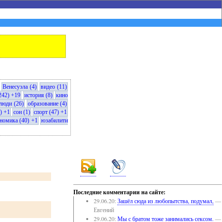
Венесуэла (4)
видео (11)
242) +19
история (8)
кино
люди (26)
образование (4)
) +1
сон (1)
спорт (47) +1
номика (40) +1
юзабилити
Последние комментарии на сайте:
29.06.20:
Зашёл сюда из любопытства, подумал,
—
Евгений
29.06.20:
Мы с братом тоже занимались сексом.
—