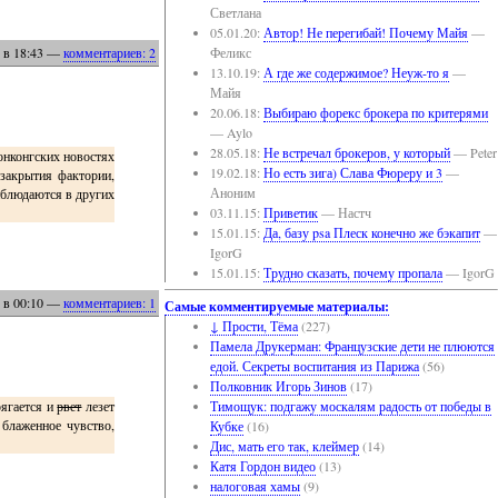
Светлана
05.01.20:
Автор! Не перегибай! Почему Майя
—
Феликс
в 18:43
—
комментариев: 2
13.10.19:
А где же содержимое? Неуж-то я
—
Майя
20.06.18:
Выбираю форекс брокера по критерями
— Aylo
28.05.18:
Не встречал брокеров, у который
— Peter
хонконгских новостях
19.02.18:
Но есть зига) Слава Фюреру и 3
—
 закрытия фактории,
Аноним
аблюдаются в других
03.11.15:
Приветик
— Настч
15.01.15:
Да, базу psa Плеск конечно же бэкапит
—
IgorG
15.01.15:
Трудно сказать, почему пропала
— IgorG
в 00:10
—
комментариев: 1
Самые комментируемые материалы:
↓ Прости, Тёма
(227)
Памела Друкерман: Французские дети не плюются
едой. Секреты воспитания из Парижа
(56)
Полковник Игорь Зинов
(17)
рягается и
рвет
лезет
Тимощук: подгажу москалям радость от победы в
 блаженное чувство,
Кубке
(16)
Дис, мать его так, клеймер
(14)
Катя Гордон видео
(13)
налоговая хамы
(9)