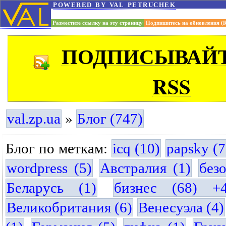
powered by val petruchek
Разместите ссылку на эту страницу
Подпишитесь на обновления (
ПОДПИСЫВАЙТ
RSS
»
val.zp.ua
Блог (747)
Блог по меткам:
icq (10)
papsky (7
wordpress (5)
Австралия (1)
без
Беларусь (1)
бизнес (68) +
Великобритания (6)
Венесуэла (4)