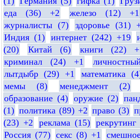
(1)
Германия (5)
гифка (1)
Груз
еда (36) +2
железо (12) +1
журналисты (7)
здоровье (31) 
Индия (1)
интернет (242) +19
(20)
Китай (6)
книги (22) +
криминал (24) +1
личностны
лытдыбр (29) +1
математика (4
мемы (8)
менеджмент (2)
образование (4)
оружие (2)
пан
(1)
политика (89) +2
право (3)
п
(23) +2
реклама (15)
рекрутинг 
Россия (77)
секс (8) +1
смешное