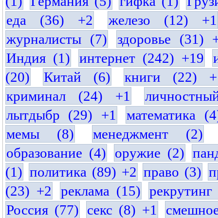
(1)
Германия (5)
гифка (1)
Груз
еда (36) +2
железо (12) +1
журналисты (7)
здоровье (31) 
Индия (1)
интернет (242) +19
(20)
Китай (6)
книги (22) +
криминал (24) +1
личностны
лытдыбр (29) +1
математика (4
мемы (8)
менеджмент (2)
образование (4)
оружие (2)
пан
(1)
политика (89) +2
право (3)
п
(23) +2
реклама (15)
рекрутинг 
Россия (77)
секс (8) +1
смешное