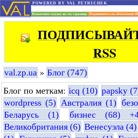
powered by val petruchek
Разместите ссылку на эту страницу
Подпишитесь на обновления (
ПОДПИСЫВАЙТ
RSS
»
val.zp.ua
Блог (747)
Блог по меткам:
icq (10)
papsky (7
wordpress (5)
Австралия (1)
без
Беларусь (1)
бизнес (68) +
Великобритания (6)
Венесуэла (4)