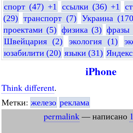
спорт (47) +1
ссылки (36) +1
с
(29)
транспорт (7)
Украина (17
проектами (5)
физика (3)
фразы 
Швейцария (2)
экология (1)
эк
юзабилити (20)
языки (31)
Яндекс
iPhone
Think different
.
Метки:
железо
реклама
permalink
— написано