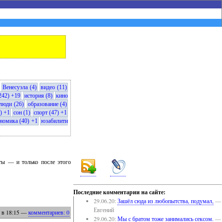
Венесуэла (4)
видео (11)
242) +19
история (8)
кино
люди (26)
образование (4)
) +1
сон (1)
спорт (47) +1
номика (40) +1
юзабилити
еты — и только после этого
Последние комментарии на сайте:
29.06.20:
Зашёл сюда из любопытства, подумал,
—
Евгений
в 18:15
—
комментариев: 0
29.06.20:
Мы с братом тоже занимались сексом.
—