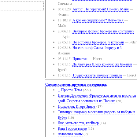
Светлана
05.01.20:
Автор! Не перегибай! Почему Майя
—
Феликс
13.10.19:
А где же содержимое? Неуж-то я
—
Майя
20.06.18:
Выбираю форекс брокера по критерями
— Aylo
28.05.18:
Не встречал брокеров, у который
— Peter
19.02.18:
Но есть зига) Слава Фюреру и 3
—
Аноним
03.11.15:
Приветик
— Настч
15.01.15:
Да, базу psa Плеск конечно же бэкапит
—
IgorG
15.01.15:
Трудно сказать, почему пропала
— IgorG
Самые комментируемые материалы:
↓ Прости, Тёма
(227)
Памела Друкерман: Французские дети не плюются
едой. Секреты воспитания из Парижа
(56)
Полковник Игорь Зинов
(17)
Тимощук: подгажу москалям радость от победы в
Кубке
(16)
Дис, мать его так, клеймер
(14)
Катя Гордон видео
(13)
налоговая хамы
(9)