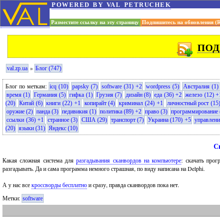
powered by val petruchek
Разместите ссылку на эту страницу
Подпишитесь на обновления (
ПОД
»
val.zp.ua
Блог (747)
Блог по меткам:
icq (10)
papsky (7)
software (31) +2
wordpress (5)
Австралия (1)
время (1)
Германия (5)
гифка (1)
Грузия (7)
дизайн (8)
еда (36) +2
железо (12) +
(20)
Китай (6)
книги (22) +1
копирайт (4)
криминал (24) +1
личностный рост (15
оружие (2)
панда (3)
педивикия (1)
политика (89) +2
право (3)
программирование 
ссылки (36) +1
странное (3)
США (29)
транспорт (7)
Украина (170) +5
управлени
(20)
языки (31)
Яндекс (10)
С
Какая сложная система для
разгадывания сканвордов на компьютере
: скачать прог
разгадывать. Да и сама программа немного страшная, по виду написана на Delphi.
А у нас все
кроссворды бесплатно
и сразу, правда сканвордов пока нет.
Метки:
software