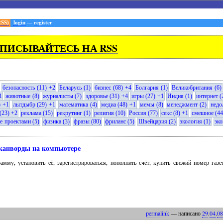
RSS)
login
—
register
ПИСЫВАЙТЕСЬ НА RSS
безопасность (11) +2
Беларусь (1)
бизнес (68) +4
Болгария (1)
Великобритания (6)
1
животные (8)
журналисты (7)
здоровье (31) +4
игры (27) +1
Индия (1)
интернет (
) +1
лытдыбр (29) +1
математика (4)
медиа (48) +1
мемы (8)
менеджмент (2)
недо
(23) +2
реклама (15)
рекрутинг (1)
религия (10)
Россия (77)
секс (8) +1
смешное (44
е проектами (5)
физика (3)
фразы (80)
фриланс (5)
Швейцария (2)
экология (1)
эко
канворды на компьютере
рамму, установить её, зарегистрироваться, пополнить счёт, купить свежий номер газ
permalink
— написано
29
.
04
.
08