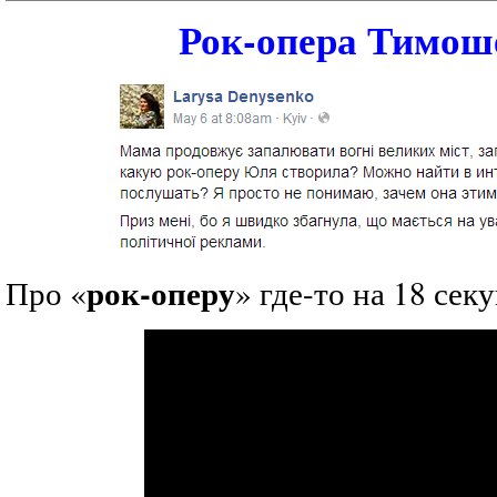
Рок-опера Тимош
рок-оперу
Про «
» где-то на 18 сек