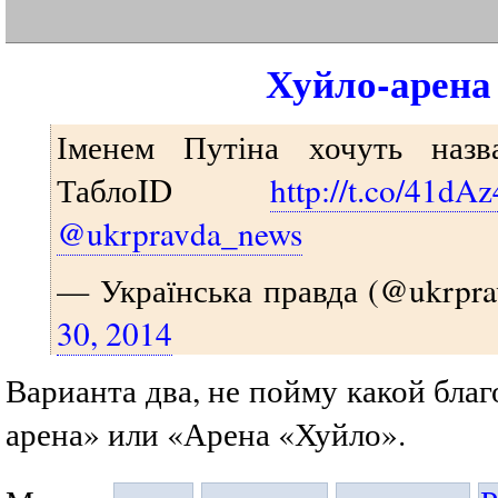
Хуйло-арена
Іменем Путіна хочуть назв
ТаблоID
http://t.co/41dA
@ukrpravda_news
— Українська правда (@ukrpr
30, 2014
Варианта два, не пойму какой благ
арена» или «Арена «Хуйло».