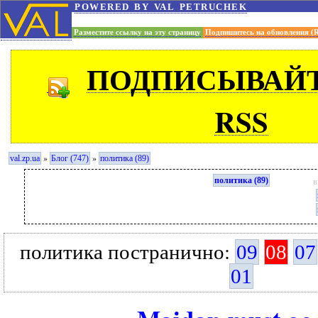
powered by val petruchek
Разместите ссылку на эту страницу
Подпишитесь на обновления (
ПОДПИСЫВАЙТ
RSS
»
»
val.zp.ua
Блог (747)
политика (89)
политика (89)
в
политика постранично:
09
08
07
01