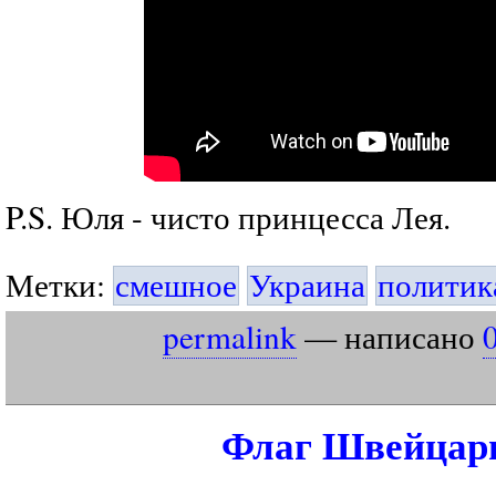
P.S. Юля - чисто принцесса Лея.
Метки:
смешное
Украина
политик
permalink
— написано
Флаг Швейцар