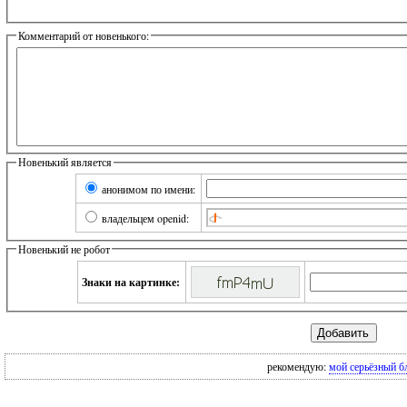
Комментарий от новенького:
Новенький является
анонимом по имени:
владельцем openid:
Новенький не робот
Знаки на картинке:
рекомендую:
мой серьёзный б