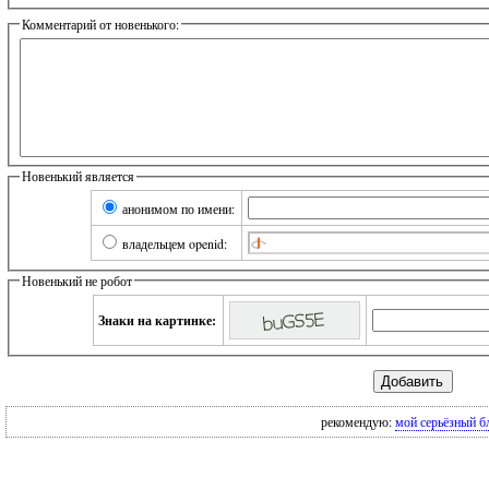
Комментарий от новенького:
Новенький является
анонимом по имени:
владельцем openid:
Новенький не робот
Знаки на картинке:
рекомендую:
мой серьёзный б