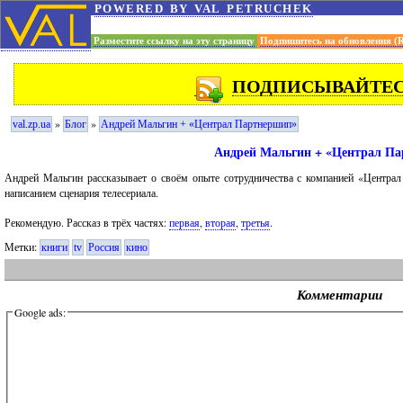
powered by val petruchek
Разместите ссылку на эту страницу
Подпишитесь на обновления (
ПОДПИСЫВАЙТЕСЬ
»
»
val.zp.ua
Блог
Андрей Мальгин + «Централ Партнершип»
Андрей Мальгин + «Централ П
Андрей Мальгин рассказывает о своём опыте сотрудничества с компанией «Центра
написанием сценария телесериала.
Рекомендую. Рассказ в трёх частях:
первая
,
вторая
,
третья
.
Метки:
книги
tv
Россия
кино
Комментарии
Google ads: