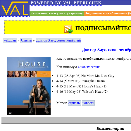
powered by val petruchek
Разместите ссылку на эту страницу
Подпишитесь на обновления (
ПОДПИСЫВАЙТЕСЬ
»
»
val.zp.ua
Cinema
Доктор Хаус, сезон четвёртый
Доктор Хаус, сезон четвё
Как-то незаметно
возобновился показ
четвёртого
Как минимум
4 новых серии
:
4-13 (28 Apr 08) No More Mr. Nice Guy
4-14 (5 May 08) Living the Dream
4-15 (12 May 08) House's Head (1)
4-16 (19 May 08) Wilson's Heart (2)
Метки:
сериалы
новости
Комментарии