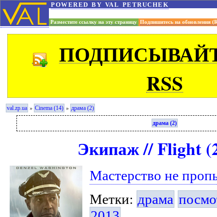
powered by val petruchek
Разместите ссылку на эту страницу
Подпишитесь на обновления (
ПОДПИСЫВАЙТ
RSS
»
»
val.zp.ua
Cinema (14)
драма (2)
драма (2)
Экипаж // Flight (
Мастерство не проп
Метки:
драма
посмо
2013