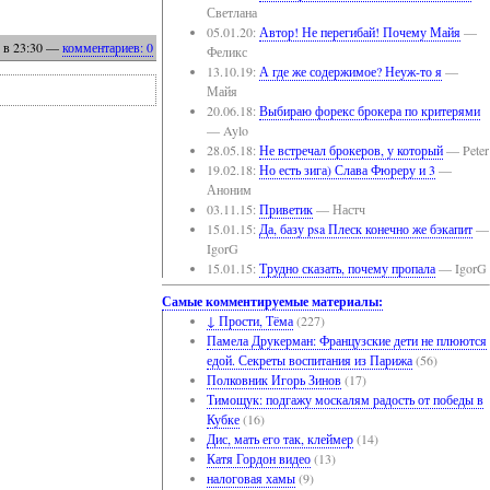
Светлана
05.01.20:
Автор! Не перегибай! Почему Майя
—
в 23:30
—
комментариев: 0
Феликс
13.10.19:
А где же содержимое? Неуж-то я
—
Майя
20.06.18:
Выбираю форекс брокера по критерями
— Aylo
28.05.18:
Не встречал брокеров, у который
— Peter
19.02.18:
Но есть зига) Слава Фюреру и 3
—
Аноним
03.11.15:
Приветик
— Настч
15.01.15:
Да, базу psa Плеск конечно же бэкапит
—
IgorG
15.01.15:
Трудно сказать, почему пропала
— IgorG
Самые комментируемые материалы:
↓ Прости, Тёма
(227)
Памела Друкерман: Французские дети не плюются
едой. Секреты воспитания из Парижа
(56)
Полковник Игорь Зинов
(17)
Тимощук: подгажу москалям радость от победы в
Кубке
(16)
Дис, мать его так, клеймер
(14)
Катя Гордон видео
(13)
налоговая хамы
(9)