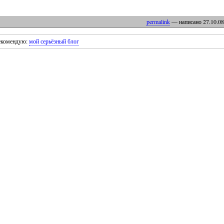
permalink
— написано
27
.
10
.
08
екомендую:
мой серьёзный блог