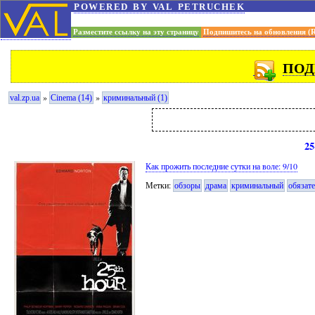
powered by val petruchek
Разместите ссылку на эту страницу
Подпишитесь на обновления (
ПОД
»
»
val.zp.ua
Cinema (14)
криминальный (1)
25
Как прожить последние сутки на воле: 9/10
Метки:
обзоры
драма
криминальный
обязат