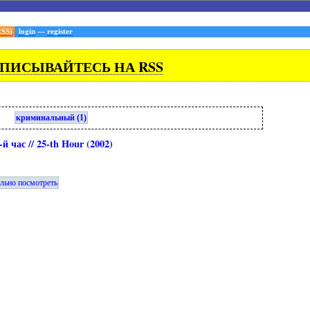
RSS)
login
—
register
ПИСЫВАЙТЕСЬ НА RSS
криминальный (1)
-й час // 25-th Hour (2002)
ельно посмотреть