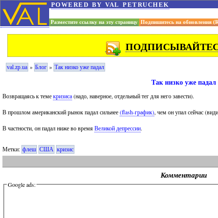
powered by val petruchek
Разместите ссылку на эту страницу
Подпишитесь на обновления (
ПОДПИСЫВАЙТЕСЬ
»
»
val.zp.ua
Блог
Так низко уже падал
Так низко уже падал
Возвращаясь к теме
кризиса
(надо, наверное, отдельный тег для него завести).
В прошлом американский рынок падал сильнее
(flash-график)
, чем он упал сейчас (ви
В частности, он падал ниже во время
Великой депрессии
.
Метки:
флеш
США
кризис
Комментарии
Google ads: