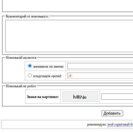
Комментарий от новенького:
Новенький является
анонимом по имени:
владельцем openid:
Новенький не робот
Знаки на картинке:
рекомендую:
мой серьёзный б