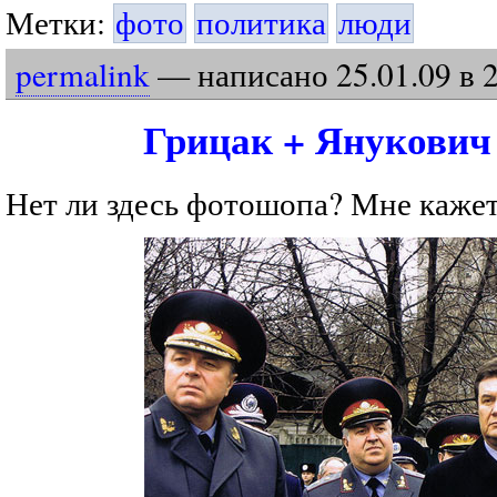
Метки:
фото
политика
люди
permalink
— написано
25
.
01
.
09
в 
Грицак + Янукович
Нет ли здесь фотошопа? Мне кажетс