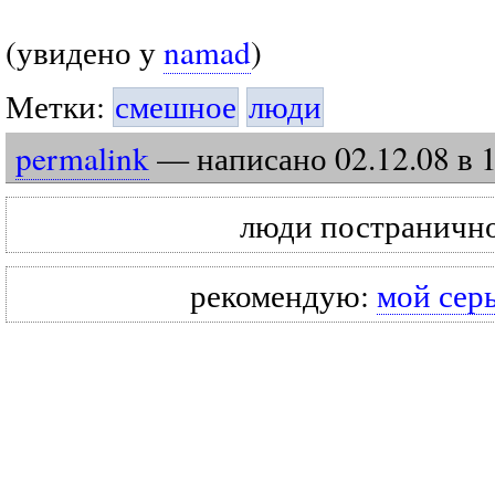
(увидено у
namad
)
Метки:
смешное
люди
permalink
— написано
02
.
12
.
08
в 
люди постраничн
рекомендую:
мой сер