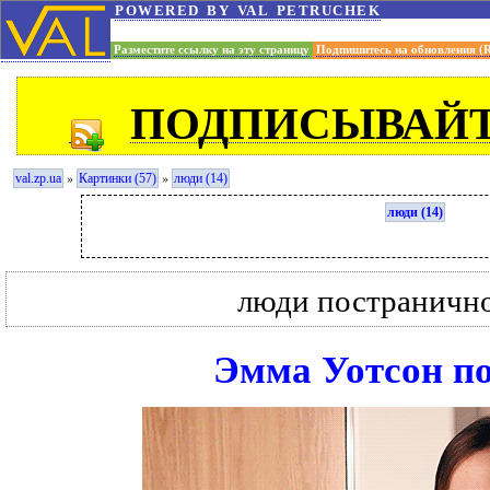
powered by val petruchek
Разместите ссылку на эту страницу
Подпишитесь на обновления (
ПОДПИСЫВАЙТ
»
»
val.zp.ua
Картинки (57)
люди (14)
люди (14)
люди постраничн
Эмма Уотсон п