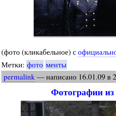
(фото (кликабельное) с
официально
Метки:
фото
менты
permalink
— написано
16
.
01
.
09
в 
Фотографии из