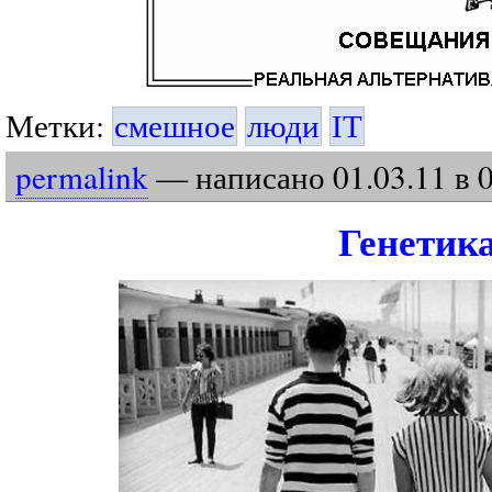
Метки:
смешное
люди
IT
permalink
— написано
01
.
03
.
11
в 
Генетик