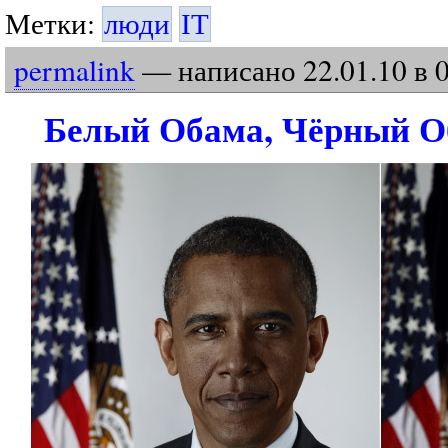
Метки:
люди
IT
permalink
— написано
22
.
01
.
10
в 
Белый Обама, Чёрный О