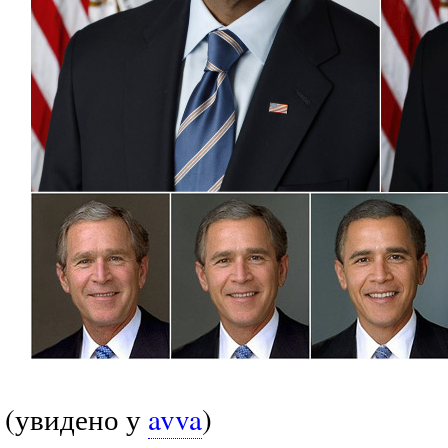
(увидено у
avva
)