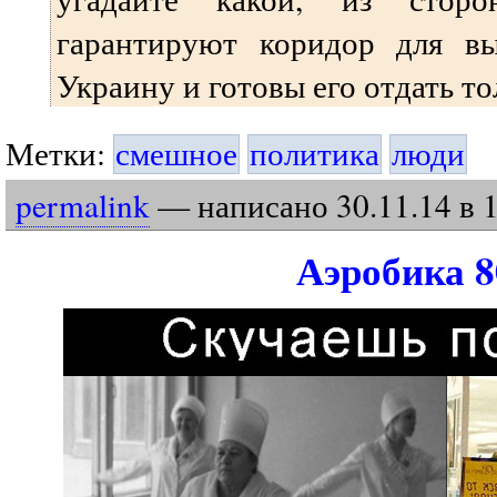
гарантируют коридор для вы
Украину и готовы его отдать то
Метки:
смешное
политика
люди
permalink
— написано
30
.
11
.
14
в 
Аэробика 8