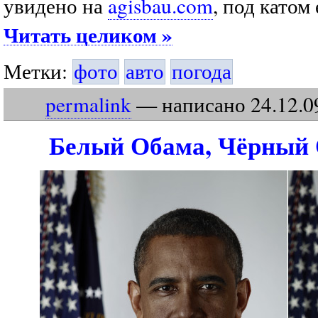
увидено на
agisbau.com
, под катом
Читать целиком »
Метки:
фото
авто
погода
permalink
— написано
24
.
12
.
0
Белый Обама, Чёрный