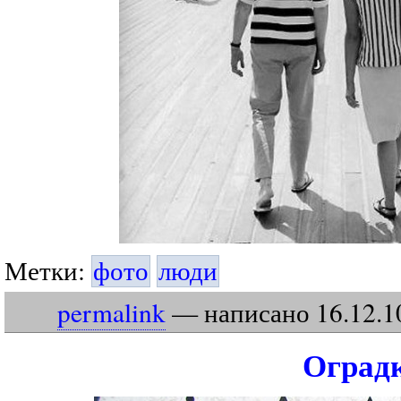
Метки:
фото
люди
permalink
— написано
16
.
12
.
1
Оград