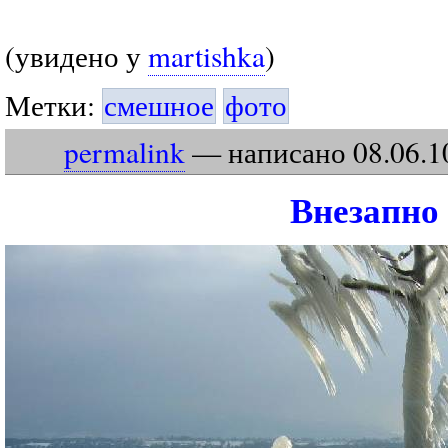
(увидено у
martishka
)
Метки:
смешное
фото
permalink
— написано
08
.
06
.
1
Внезапно