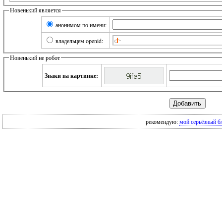
Новенький является
анонимом по имени:
владельцем openid:
Новенький не робот
Знаки на картинке:
рекомендую:
мой серьёзный б