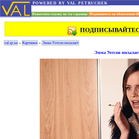
powered by val petruchek
Разместите ссылку на эту страницу
Подпишитесь на обновления (
ПОДПИСЫВАЙТЕСЬ
»
»
val.zp.ua
Картинки
Эмма Уотсон посылает
Эмма Уотсон посылае