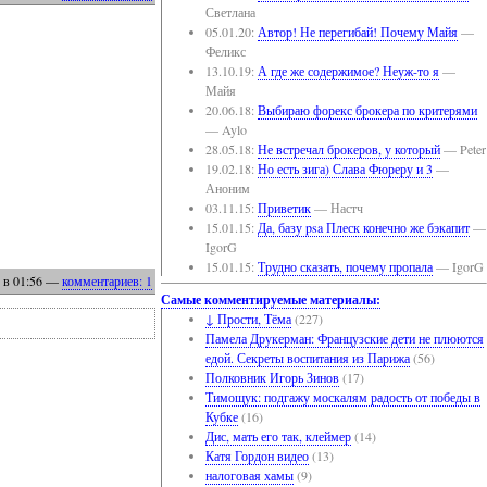
Светлана
05.01.20:
Автор! Не перегибай! Почему Майя
—
Феликс
13.10.19:
А где же содержимое? Неуж-то я
—
Майя
20.06.18:
Выбираю форекс брокера по критерями
— Aylo
28.05.18:
Не встречал брокеров, у который
— Peter
19.02.18:
Но есть зига) Слава Фюреру и 3
—
Аноним
03.11.15:
Приветик
— Настч
15.01.15:
Да, базу psa Плеск конечно же бэкапит
—
IgorG
15.01.15:
Трудно сказать, почему пропала
— IgorG
в 01:56
—
комментариев: 1
Самые комментируемые материалы:
↓ Прости, Тёма
(227)
Памела Друкерман: Французские дети не плюются
едой. Секреты воспитания из Парижа
(56)
Полковник Игорь Зинов
(17)
Тимощук: подгажу москалям радость от победы в
Кубке
(16)
Дис, мать его так, клеймер
(14)
Катя Гордон видео
(13)
налоговая хамы
(9)