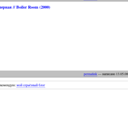
ерная // Boiler Room (2000)
permalink
— написано
13
.
05
.
08
екомендую:
мой серьёзный блог