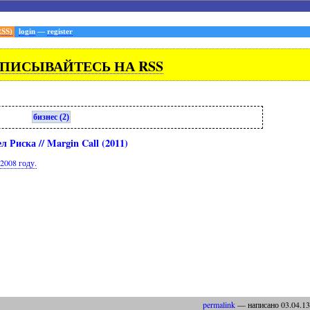
RSS)
login
—
register
ПИСЫВАЙТЕСЬ НА RSS
бизнес (2)
л Риска // Margin Call (2011)
2008 году.
permalink
— написано
03
.
04
.
13