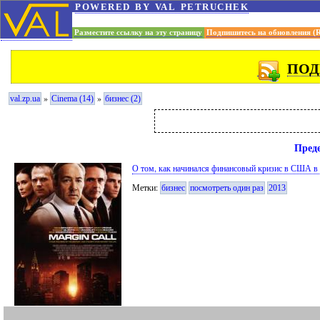
powered by val petruchek
Разместите ссылку на эту страницу
Подпишитесь на обновления (
ПОД
»
»
val.zp.ua
Cinema (14)
бизнес (2)
Преде
О том, как начинался финансовый кризис в США в 
Метки:
бизнес
посмотреть один раз
2013