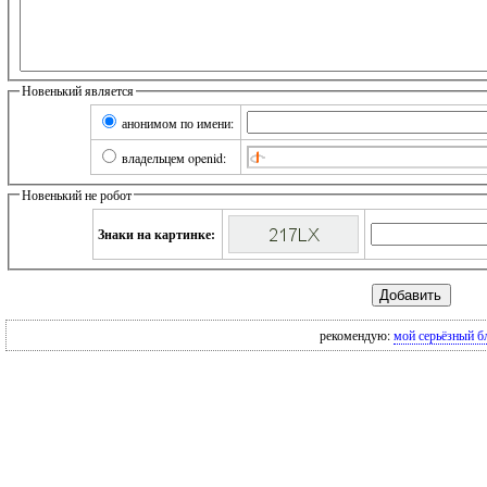
Новенький является
анонимом по имени:
владельцем openid:
Новенький не робот
Знаки на картинке:
рекомендую:
мой серьёзный б