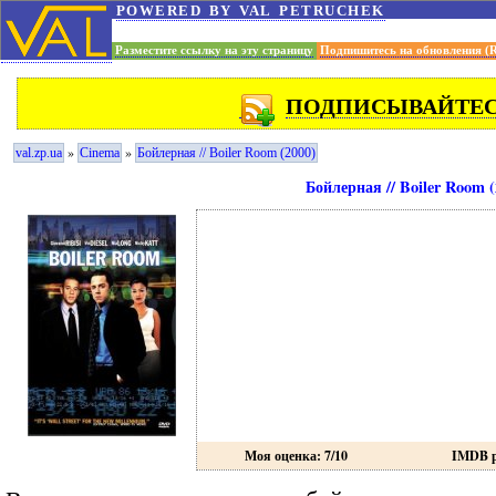
powered by val petruchek
Разместите ссылку на эту страницу
Подпишитесь на обновления (
ПОДПИСЫВАЙТЕСЬ
»
»
val.zp.ua
Cinema
Бойлерная // Boiler Room (2000)
Бойлерная // Boiler Room (
Моя оценка: 7/10
IMDB р