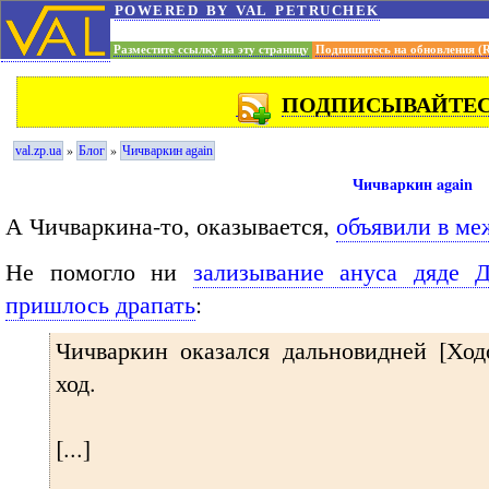
powered by val petruchek
Разместите ссылку на эту страницу
Подпишитесь на обновления (
ПОДПИСЫВАЙТЕСЬ
»
»
val.zp.ua
Блог
Чичваркин again
Чичваркин again
А Чичваркина-то, оказывается,
объявили в м
Не помогло ни
зализывание ануса дяде 
пришлось драпать
:
Чичваркин оказался дальновидней [Ход
ход.
[...]