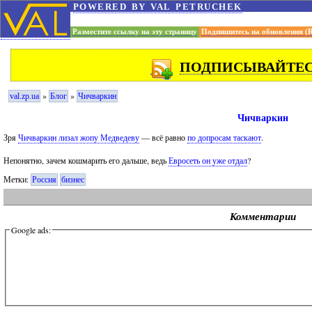
powered by val petruchek
Разместите ссылку на эту страницу
Подпишитесь на обновления (
ПОДПИСЫВАЙТЕСЬ
»
»
val.zp.ua
Блог
Чичваркин
Чичваркин
Зря
Чичваркин лизал жопу Медведеву
— всё равно
по допросам таскают
.
Непонятно, зачем кошмарить его дальше, ведь
Евросеть он уже отдал
?
Метки:
Россия
бизнес
Комментарии
Google ads: