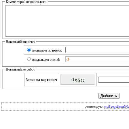
Комментарий от новенького:
Новенький является
анонимом по имени:
владельцем openid:
Новенький не робот
Знаки на картинке:
рекомендую:
мой серьёзный б