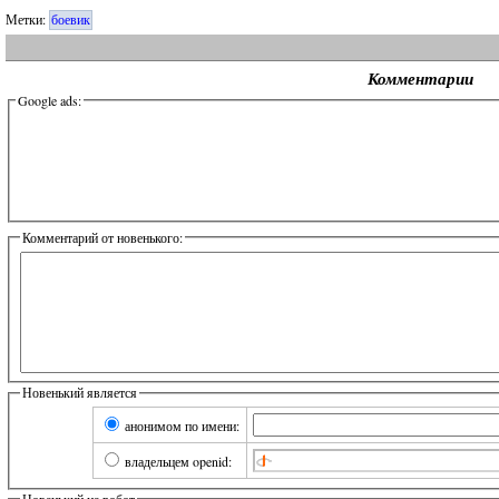
Метки:
боевик
Комментарии
Google ads:
Комментарий от новенького:
Новенький является
анонимом по имени:
владельцем openid:
Новенький не робот