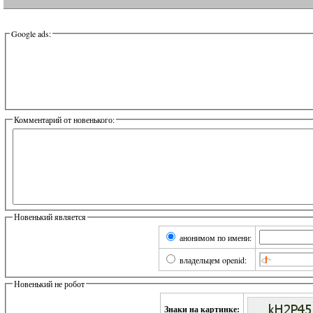
Google ads:
Комментарий от новенького:
Новенький является
анонимом по имени:
владельцем openid:
Новенький не робот
Знаки на картинке: