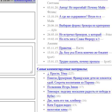
Светлана
05.01.20:
Автор! Не перегибай! Почему Майя
—
Феликс
13.10.19:
А где же содержимое? Неуж-то я
—
Майя
20.06.18:
Выбираю форекс брокера по критерями
— Aylo
28.05.18:
Не встречал брокеров, у который
— Peter
19.02.18:
Но есть зига) Слава Фюреру и 3
—
Аноним
03.11.15:
Приветик
— Настч
15.01.15:
Да, базу psa Плеск конечно же бэкапит
—
IgorG
15.01.15:
Трудно сказать, почему пропала
— IgorG
Самые комментируемые материалы:
↓ Прости, Тёма
(227)
Памела Друкерман: Французские дети не плюются
едой. Секреты воспитания из Парижа
(56)
Полковник Игорь Зинов
(17)
Тимощук: подгажу москалям радость от победы в
Кубке
(16)
Дис, мать его так, клеймер
(14)
Катя Гордон видео
(13)
налоговая хамы
(9)