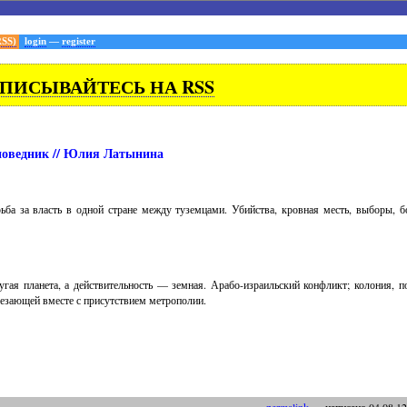
RSS)
login
—
register
ПИСЫВАЙТЕСЬ НА RSS
оведник // Юлия Латынина
рьба за власть в одной стране между туземцами. Убийства, кровная месть, выборы, бо
угая планета, а действительность — земная. Арабо-израильский конфликт; колония, 
чезающей вместе с присутствием метрополии.
permalink
— написано
04
.
08
.
12