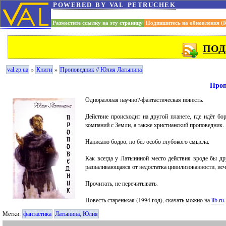
powered by val petruchek
Разместите ссылку на эту страницу
Подпишитесь на обновления (
ПОД
»
»
val.zp.ua
Книги
Проповедник // Юлия Латынина
Проп
Одноразовая научно?-фантастическая повесть.
Действие происходит на другой планете, где идёт бо
компаний с Земли, а также христианский проповедник.
Написано бодро, но без особо глубокого смысла.
Как всегда у Латыниной место действия вроде бы др
разваливающаяся от недостатка цивилизованности, ис
Прочитать, не перечитывать.
Повесть старенькая (1994 год), скачать можно на
lib.ru
.
Метки:
фантастика
Латынина, Юлия