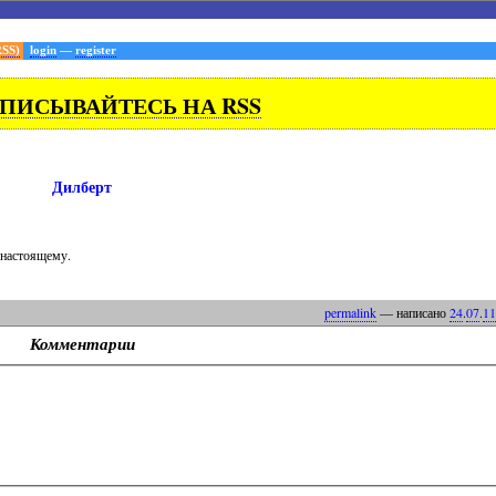
RSS)
login
—
register
ПИСЫВАЙТЕСЬ НА RSS
Дилберт
о-настоящему.
permalink
— написано
24
.
07
.
11
Комментарии