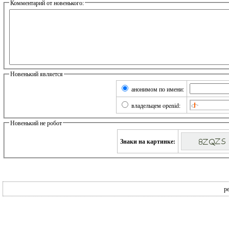
Комментарий от новенького:
Новенький является
анонимом по имени:
владельцем openid:
Новенький не робот
Знаки на картинке:
р