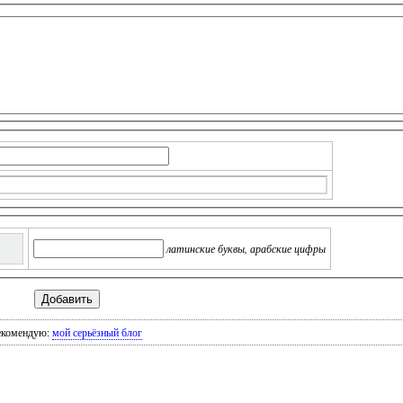
латинские буквы, арабские цифры
екомендую:
мой серьёзный блог