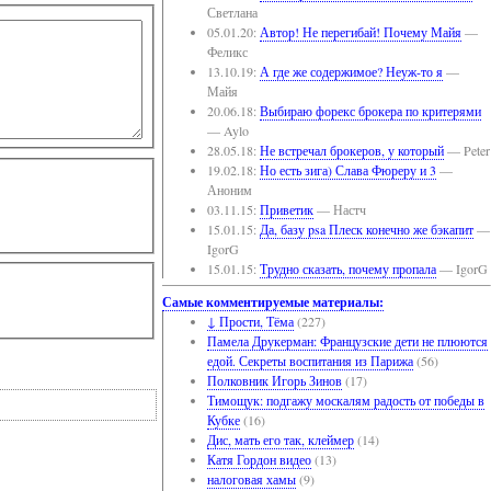
Светлана
05.01.20:
Автор! Не перегибай! Почему Майя
—
Феликс
13.10.19:
А где же содержимое? Неуж-то я
—
Майя
20.06.18:
Выбираю форекс брокера по критерями
— Aylo
28.05.18:
Не встречал брокеров, у который
— Peter
19.02.18:
Но есть зига) Слава Фюреру и 3
—
Аноним
03.11.15:
Приветик
— Настч
15.01.15:
Да, базу psa Плеск конечно же бэкапит
—
IgorG
15.01.15:
Трудно сказать, почему пропала
— IgorG
Самые комментируемые материалы:
↓ Прости, Тёма
(227)
Памела Друкерман: Французские дети не плюются
едой. Секреты воспитания из Парижа
(56)
Полковник Игорь Зинов
(17)
Тимощук: подгажу москалям радость от победы в
Кубке
(16)
Дис, мать его так, клеймер
(14)
Катя Гордон видео
(13)
налоговая хамы
(9)