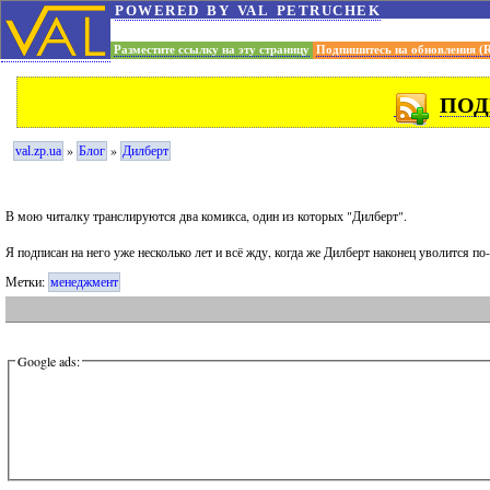
powered by val petruchek
Разместите ссылку на эту страницу
Подпишитесь на обновления (
ПОД
»
»
val.zp.ua
Блог
Дилберт
В мою читалку транслируются два комикса, один из которых "Дилберт".
Я подписан на него уже несколько лет и всё жду, когда же Дилберт наконец уволится п
Метки:
менеджмент
Google ads: