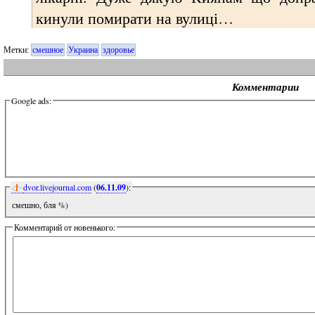
кинули помирати на вулиці…
Метки:
смешное
Украина
здоровье
Комментарии
Google ads:
dvor.livejournal.com
(
06.11.09
):
смешно, бля %)
Комментарий от новенького: