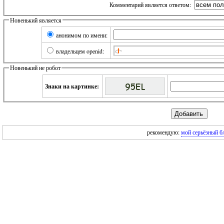
Комментарий является ответом:
Новенький является
анонимом по имени:
владельцем openid:
Новенький не робот
Знаки на картинке:
рекомендую:
мой серьёзный б