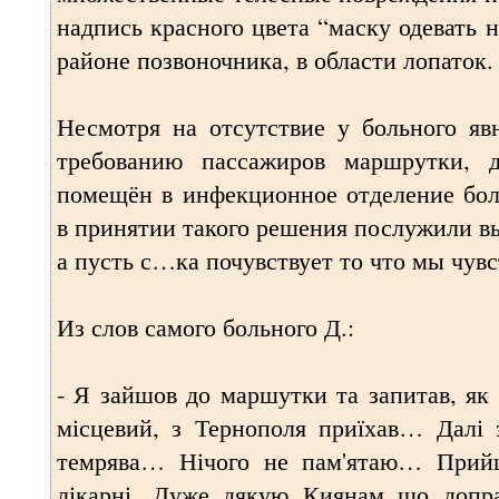
надпись красного цвета “маску одевать н
районе позвоночника, в области лопаток.
Несмотря на отсутствие у больного яв
требованию пассажиров маршрутки, д
помещён в инфекционное отделение бо
в принятии такого решения послужили в
а пусть с…ка почувствует то что мы чувс
Из слов самого больного Д.:
- Я зайшов до маршутки та запитав, як 
місцевий, з Тернополя приїхав… Далі 
темрява… Нічого не пам'ятаю… Прий
лікарні. Дуже дякую Киянам що допра