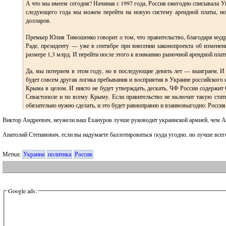
А что мы имеем сегодня? Начиная с 1997 года, Россия ежегодно списывала Ук
следующего года мы можем перейти на новую систему арендной платы, но 
долларов.
Премьер Юлия Тимошенко говорит о том, что правительство, благодаря мудро
Раде, президенту — уже в сентябре при внесении законопроекта об измене
размере 1,3 млрд. И перейти после этого к взиманию рыночной арендной пла
Да, мы потеряем в этом году, но в последующие девять лет — выиграем. И 
будет совсем другая логика пребывания и восприятия в Украине российского
Крыма в целом. И никто не будет утверждать, дескать, ЧФ России содержит 
Севастополе и по всему Крыму. Если правительство не включит такую стать
обязательно нужно сделать, и это будет равноправно и взаимовыгодно: Росси
Виктор Андреевич, неужели ваш Ехануров лучше руководит украинской армией, чем А
Анатолий Степанович, если вы надумаете баллотироваться (куда угодно, но лучше всего
Метки:
Украина
политика
Россия
Google ads: