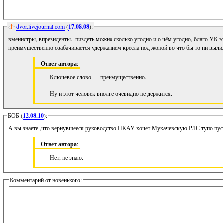
dvor.livejournal.com
(
17.08.08
):
вменистры, впрезиденты.. пиздеть можно сколько угодно и о чём угодно, благо УК эт
преимущественно озабачивается удержанием кресла под жопой во что бы то ни выли
Ответ автора
:
Ключевое слово — преимущественно.
Ну и этот человек вполне очевидно не держится.
БОБ (
12.08.10
):
А вы знаете ,что вернувшееся руководство НКАУ хочет Мукачевскую РЛС тупо пуст
Ответ автора
:
Нет, не знаю.
Комментарий от новенького: