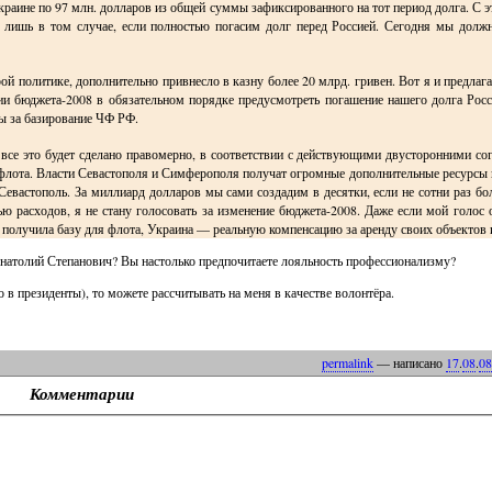
раине по 97 млн. долларов из общей суммы зафиксированного на тот период долга. С э
лишь в том случае, если полностью погасим долг перед Россией. Сегодня мы должн
й политике, дополнительно привнесло в казну более 20 млрд. гривен. Вот я и предлаг
нии бюджета-2008 в обязательном порядке предусмотреть погашение нашего долга Рос
ты за базирование ЧФ РФ.
все это будет сделано правомерно, в соответствии с действующими двусторонними со
 флота. Власти Севастополя и Симферополя получат огромные дополнительные ресурсы н
Севастополь. За миллиард долларов мы сами создадим в десятки, если не сотни раз бо
ю расходов, я не стану голосовать за изменение бюджета-2008. Даже если мой голос 
я получила базу для флота, Украина — реальную компенсацию за аренду своих объектов 
натолий Степанович? Вы настолько предпочитаете лояльность профессионализму?
 в президенты), то можете рассчитывать на меня в качестве волонтёра.
permalink
— написано
17
.
08
.
08
Комментарии