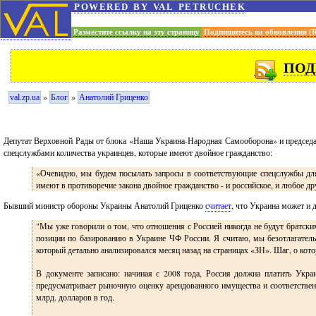
powered by val petruchek
Разместите ссылку на эту страницу
Подпишитесь на обновления (
ПОД
»
»
val.zp.ua
Блог
Анатолий Гриценко
Депутат Верховной Рады от блока «Наша Украина-Народная Самооборона» и председа
спецслужбами количества украинцев, которые имеют двойное гражданство:
«Очевидно, мы будем посылать запросы в соответствующие спецслужбы для
имеют в противоречие закона двойное гражданство - и российское, и любое др
Бывший министр обороны Украины Анатолий Гриценко
считает
, что Украина может и
"Мы уже говорили о том, что отношения с Россией никогда не будут братск
позиции по базированию в Украине ЧФ России. Я считаю, мы безотлагател
который детально анализировался месяц назад на страницах «ЗН». Шаг, о кот
В документе записано: начиная с 2008 года, Россия должна платить Ук­ра
предусматривает рыночную оценку арендованного имущества и соответстве
млрд. долларов в год.