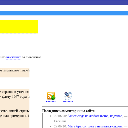
енко
выступает
за выяснение
ным миллионов людей
е «право» и уточним
у флоту 1997 года и
льство нашей страны
Последние комментарии на сайте:
ценили примерно в 1
29.06.20:
Зашёл сюда из любопытства, подумал,
—
Евгений
29.06.20:
Мы с братом тоже занимались сексом.
—