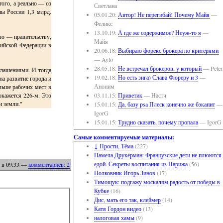
того, а реально — со
Светлана
ы России 1,3 млрд.
05.01.20:
Автор! Не перегибай! Почему Майя
—
Феликс
13.10.19:
А где же содержимое? Неуж-то я
—
аю — правительству,
Майя
сийской Федерации в
20.06.18:
Выбираю форекс брокера по критерями
— Aylo
28.05.18:
Не встречал брокеров, у который
— Peter
глашениями. И тогда
19.02.18:
Но есть зига) Слава Фюреру и 3
—
а развитие города и
Аноним
льше рабочих мест в
окажется 226-м. Это
03.11.15:
Приветик
— Настч
и земли."
15.01.15:
Да, базу psa Плеск конечно же бэкапит
—
IgorG
15.01.15:
Трудно сказать, почему пропала
— IgorG
Самые комментируемые материалы:
↓ Прости, Тёма
(227)
Памела Друкерман: Французские дети не плюются
едой. Секреты воспитания из Парижа
(56)
в 09:33
—
комментариев: 2
Полковник Игорь Зинов
(17)
Тимощук: подгажу москалям радость от победы в
Кубке
(16)
Дис, мать его так, клеймер
(14)
Катя Гордон видео
(13)
налоговая хамы
(9)