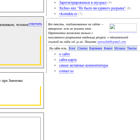
Зарегистрироваться в myspace
(9)
Techno mix "Не было ни единого разрыва"
(8)
vkontakte.re
(7)
ответить
иновником, человек
Все тексты, опубликованные на сайте —
авторские, если не указано иное.
Перепечатка возможна только с
письменного разрешения владельца ресурса, с обязательной
ссылкой на сайт val.zp.ua. Пишите:
petruchek@gmail.com
.
На сайте есть:
Блог
Cinema
Картинки
Книги
Музыка
Тексты
о сайте
сайта карта
самые активные комментаторы
contact us
у при Зинченко