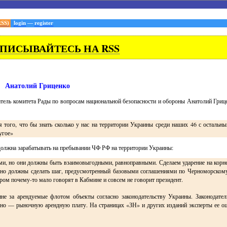
RSS)
login
—
register
ПИСЫВАЙТЕСЬ НА RSS
Анатолий Гриценко
тель комитета Рады по вопросам национальной безопасности и обороны Анатолий Гриц
 того, что бы знать сколько у нас на территории Украины среди наших 46 с осталь
угое»
 должна зарабатывать на пребывании ЧФ РФ на территории Украины:
ими, но они должны быть взаимовыгодными, равноправными. Сделаем ударение на корн
ьно должны сделать шаг, предусмотренный базовыми соглашениями по Черномор­ском
ором почему-то мало говорят в Кабмине и совсем не говорит президент.
ине за арендуемые флотом объекты согласно законодательству Украины. Зако­нодате
нно — рыночную арендную плату. На страницах «ЗН» и других изданий эксперты ее о