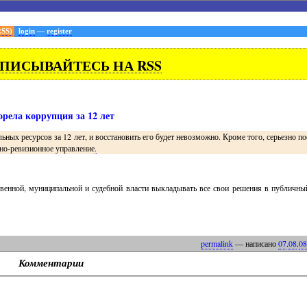
RSS)
login
—
register
ПИСЫВАЙТЕСЬ НА RSS
орела коррупция за 12 лет
ных ресурсов за 12 лет, и восстановить его будет невозможно. Кроме того, серьезно п
ьно-ревизионное управление
.
венной, муниципальной и судебной власти выкладывать все свои решения в публичный
permalink
— написано
07
.
08
.
08
Комментарии