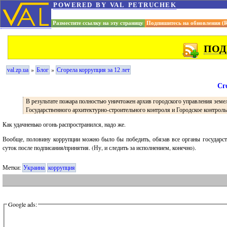
powered by val petruchek
Разместите ссылку на эту страницу
Подпишитесь на обновления (
ПОД
»
»
val.zp.ua
Блог
Сгорела коррупция за 12 лет
Сг
В результате пожара полностью уничтожен архив городского управления земель
Государственного архитектурно-строительного контроля и Городское контрол
Как удачненько огонь распространился, надо же.
Вообще, половину коррупции можно было бы победить, обязав все органы государст
суток после подписания/принятия. (Ну, и следить за исполнением, конечно).
Метки:
Украина
коррупция
Google ads: