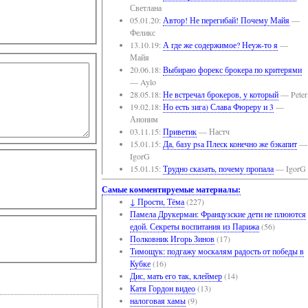
Светлана
05.01.20:
Автор! Не перегибай! Почему Майя
—
Феликс
13.10.19:
А где же содержимое? Неуж-то я
—
Майя
20.06.18:
Выбираю форекс брокера по критерями
— Aylo
28.05.18:
Не встречал брокеров, у который
— Peter
19.02.18:
Но есть зига) Слава Фюреру и 3
—
Аноним
03.11.15:
Приветик
— Настч
15.01.15:
Да, базу psa Плеск конечно же бэкапит
—
IgorG
15.01.15:
Трудно сказать, почему пропала
— IgorG
Самые комментируемые материалы:
↓ Прости, Тёма
(227)
Памела Друкерман: Французские дети не плюются
едой. Секреты воспитания из Парижа
(56)
Полковник Игорь Зинов
(17)
Тимощук: подгажу москалям радость от победы в
Кубке
(16)
Дис, мать его так, клеймер
(14)
Катя Гордон видео
(13)
налоговая хамы
(9)