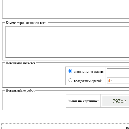
Комментарий от новенького:
Новенький является
анонимом по имени:
владельцем openid:
Новенький не робот
Знаки на картинке:
р