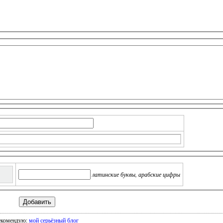
латинские буквы, арабские цифры
екомендую:
мой серьёзный блог