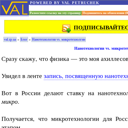
powered by val petruchek
Разместите ссылку на эту страницу
Подпишитесь на обновления (
ПОДПИСЫВАЙТЕСЬ
»
»
val.zp.ua
Блог
Нанотехнологии vs. микротехнолгии
Нанотехнологии vs. микроте
Сразу скажу, что физика — это моя ахиллесова
Увидел в ленте
запись, посвященную нанотех
Вот в России делают ставку на нанотехно
микро
.
Получается, что микротехнологии для Ро
этапом.