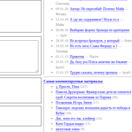
Светлана
05.01.20:
Автор! Не перегибай! Почему Майя
—
Феликс
13.10.19:
А где же содержимое? Неуж-то я
—
Майя
20.06.18:
Выбираю форекс брокера по критерями
— Aylo
28.05.18:
Не встречал брокеров, у который
— Peter
19.02.18:
Но есть зига) Слава Фюреру и 3
—
Аноним
03.11.15:
Приветик
— Настч
15.01.15:
Да, базу psa Плеск конечно же бэкапит
—
IgorG
15.01.15:
Трудно сказать, почему пропала
— IgorG
Самые комментируемые материалы:
↓ Прости, Тёма
(227)
Памела Друкерман: Французские дети не плюются
едой. Секреты воспитания из Парижа
(56)
Полковник Игорь Зинов
(17)
Тимощук: подгажу москалям радость от победы в
Кубке
(16)
Дис, мать его так, клеймер
(14)
Катя Гордон видео
(13)
налоговая хамы
(9)