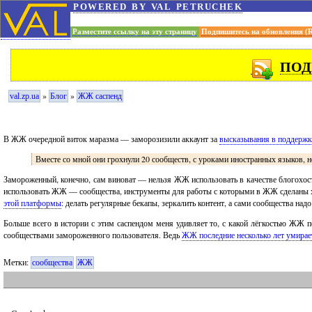
powered by val petruchek
Разместите ссылку на эту страницу
Подпишитесь на обновления (
ПОД
»
»
val.zp.ua
Блог
ЖЖ саспенд
В ЖЖ очередной виток маразма — заморозизили аккаунт за
высказывания в поддержку
Вместе со мной они грохнули 20 сообществ, с уроками иностранных языков, 
Замороженный, конечно, сам виноват — нельзя ЖЖ использовать в качестве блогохостин
использовать ЖЖ — сообщества, инструменты для работы с которыми в ЖЖ сделаны хо
этой платформы
: делать регулярные бекапы, зеркалить контент, а сами сообщества над
Больше всего в истории с этим саспендом меня удивляет то, с какой лёгкостью ЖЖ п
сообществами замороженного пользователя. Ведь
ЖЖ последние несколько лет умирае
Метки:
сообщества
ЖЖ