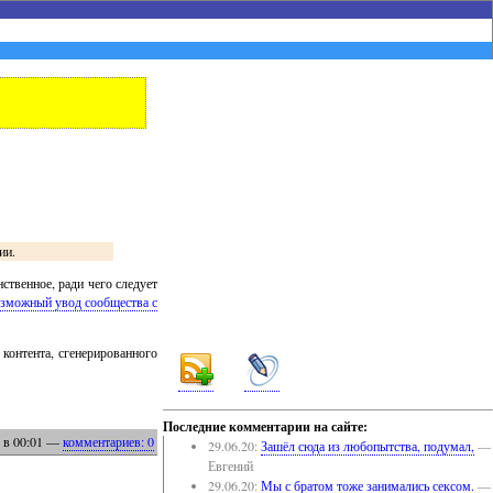
ии.
ственное, ради чего следует
зможный увод сообщества с
контента, сгенерированного
Последние комментарии на сайте:
в 00:01
—
комментариев: 0
29.06.20:
Зашёл сюда из любопытства, подумал,
—
Евгений
29.06.20:
Мы с братом тоже занимались сексом.
—