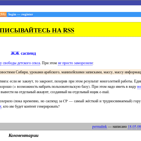
RSS)
login
—
register
ПИСЫВАЙТЕСЬ НА RSS
ЖЖ саспенд
 свободы детского секса
. При этом
не просто заморозили
:
новостями Сибири, уроками арабского, манихейскими записками, массу, массу информац
га: если не хакнут, то закроют, похерив при этом результат многолетней работы. Един
рошо (+ возможность набрать пользовательскую базу). При этом надо иметь в виду
во
о вывести на отдельный аккаунт, созданный на отдельный ящик e-mail.
охерило (пока временно, но саспенд за CP — самый жёсткий и трудноснимаемый) гору 
т
, кто им будет контент генерировать?
permalink
— написано
18
.
05
.
08
Комментарии