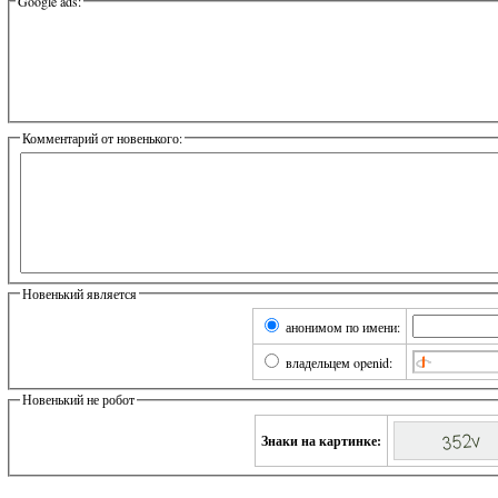
Google ads:
Комментарий от новенького:
Новенький является
анонимом по имени:
владельцем openid:
Новенький не робот
Знаки на картинке: