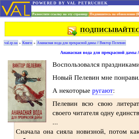
powered by val petruchek
Разместите ссылку на эту страницу
Подпишитесь на обновления (
ПОДПИСЫВАЙТЕСЬ
»
»
val.zp.ua
Книги
Ананасная вода для прекрасной дамы // Виктор Пелевин
Ананасная вода для прекрасной дамы 
Воспользовался праздниками
Новый Пелевин мне понрави
А некоторые
ругают
:
Пелевин всю свою литера
своего читателя одну единст
...
Сначала она сияла новизной, потом ка