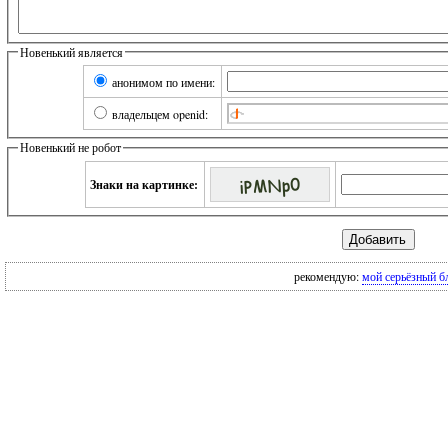
Новенький является
анонимом по имени:
владельцем openid:
Новенький не робот
Знаки на картинке:
рекомендую:
мой серьёзный б