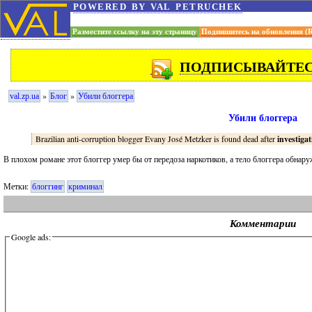
powered by val petruchek
Разместите ссылку на эту страницу
Подпишитесь на обновления (
ПОДПИСЫВАЙТЕСЬ
»
»
val.zp.ua
Блог
Убили блоггера
Убили блоггера
Brazilian anti-corruption blogger Evany José Metzker is found dead after
investiga
В плохом романе этот блоггер умер бы от передоза наркотиков, а тело блоггера обнар
Метки:
блоггинг
криминал
Комментарии
Google ads: