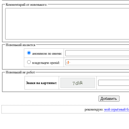
Комментарий от новенького:
Новенький является
анонимом по имени:
владельцем openid:
Новенький не робот
Знаки на картинке:
рекомендую:
мой серьёзный б