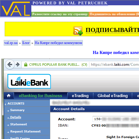
powered by val petruchek
Разместите ссылку на эту страницу
Подпишитесь на обновления (
ПОДПИСЫВАЙТЕ
»
»
val.zp.ua
Блог
На Кипре победил коммунизм
На Кипре победил ко