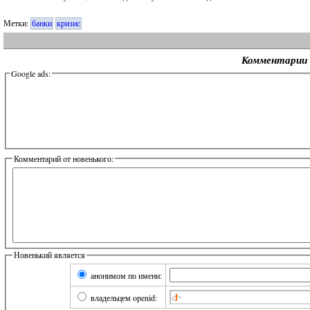
Метки:
банки
кризис
Комментарии
Google ads:
Комментарий от новенького:
Новенький является
анонимом по имени:
владельцем openid: