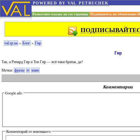
powered by val petruchek
Разместите ссылку на эту страницу
Подпишитесь на обновления (
ПОДПИСЫВАЙТЕСЬ
»
»
val.zp.ua
Блог
Гир
Гир
Так, а Ричард Гир и Топ Гир — всё-таки братья, да?
Метки:
фразы
tv
кино
Комментарии
Google ads:
Комментарий от новенького: