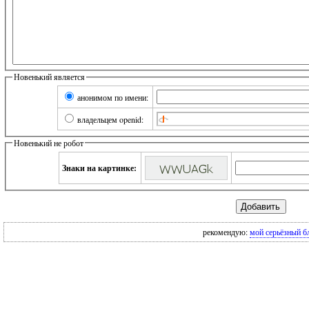
Новенький является
анонимом по имени:
владельцем openid:
Новенький не робот
Знаки на картинке:
рекомендую:
мой серьёзный б