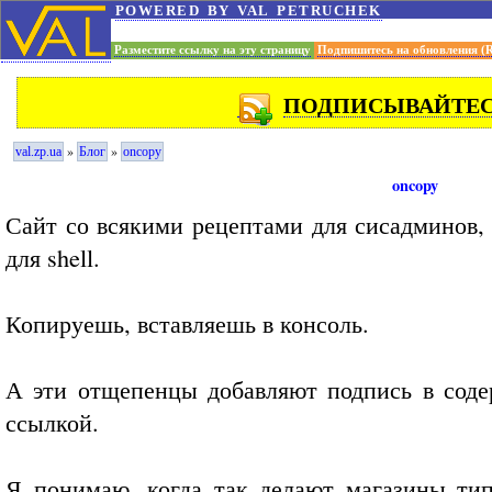
powered by val petruchek
Разместите ссылку на эту страницу
Подпишитесь на обновления (
ПОДПИСЫВАЙТЕСЬ
»
»
val.zp.ua
Блог
oncopy
oncopy
Сайт со всякими рецептами для сисадминов,
для shell.
Копируешь, вставляешь в консоль.
А эти отщепенцы добавляют подпись в соде
ссылкой.
Я понимаю, когда так делают магазины тип