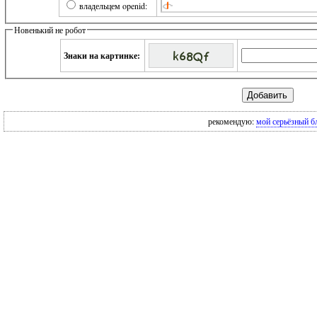
владельцем openid:
Новенький не робот
Знаки на картинке:
рекомендую:
мой серьёзный б