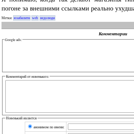
погоне за внешними ссылками реально ухудшаю
Метки:
юзабилити
web
недолюди
Комментарии
Google ads:
Комментарий от новенького:
Новенький является
анонимом по имени: