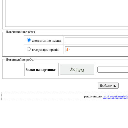
Новенький является
анонимом по имени:
владельцем openid:
Новенький не робот
Знаки на картинке:
рекомендую:
мой серьёзный б