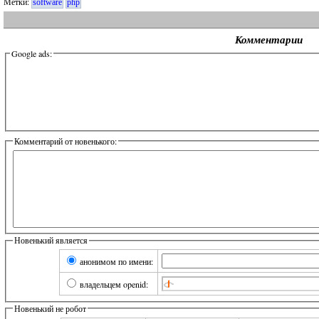
Метки:
software
php
Комментарии
Google ads:
Комментарий от новенького:
Новенький является
анонимом по имени:
владельцем openid:
Новенький не робот