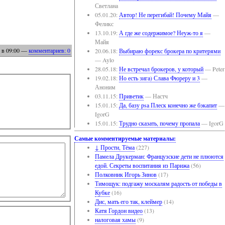
Светлана
05.01.20:
Автор! Не перегибай! Почему Майя
—
Феликс
13.10.19:
А где же содержимое? Неуж-то я
—
Майя
в 09:00
—
комментариев: 0
20.06.18:
Выбираю форекс брокера по критерями
— Aylo
28.05.18:
Не встречал брокеров, у который
— Peter
19.02.18:
Но есть зига) Слава Фюреру и 3
—
Аноним
03.11.15:
Приветик
— Настч
15.01.15:
Да, базу psa Плеск конечно же бэкапит
—
IgorG
15.01.15:
Трудно сказать, почему пропала
— IgorG
Самые комментируемые материалы:
↓ Прости, Тёма
(227)
Памела Друкерман: Французские дети не плюются
едой. Секреты воспитания из Парижа
(56)
Полковник Игорь Зинов
(17)
Тимощук: подгажу москалям радость от победы в
Кубке
(16)
Дис, мать его так, клеймер
(14)
Катя Гордон видео
(13)
налоговая хамы
(9)