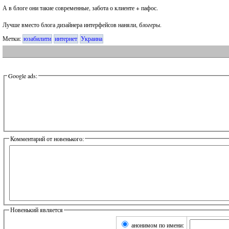
А в блоге они такие современные, забота о клиенте + пафос.
Лучше вместо блога дизайнера интерфейсов наняли,
блогеры
.
Метки:
юзабилити
интернет
Украина
Google ads:
Комментарий от новенького:
Новенький является
анонимом по имени: