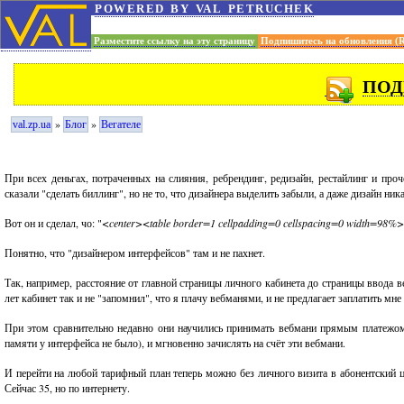
powered by val petruchek
Разместите ссылку на эту страницу
Подпишитесь на обновления (
ПОД
»
»
val.zp.ua
Блог
Вегателе
При всех деньгах, потраченных на слияния, ребрендинг, редизайн, рестайлинг и проче
сказали "сделать биллинг", но не то, что дизайнера выделить забыли, а даже дизайн ник
Вот он и сделал, чо: "
<center><table border=1 cellpadding=0 cellspacing=0 width=98%>
Понятно, что "дизайнером интерфейсов" там и не пахнет.
Так, например, расстояние от главной страницы личного кабинета до страницы ввода в
лет кабинет так и не "запомнил", что я плачу вебманями, и не предлагает заплатить мн
При этом сравнительно недавно они научились принимать вебмани прямым платежом,
памяти у интерфейса не было), и мгновенно зачислять на счёт эти вебмани.
И перейти на любой тарифный план теперь можно без личного визита в абонентский ц
Сейчас 35, но по интернету.