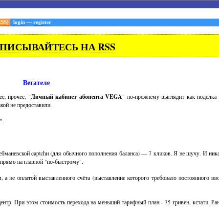
RSS)
login
—
register
ПИСЫВАЙТЕСЬ НА RSS
Вегателе
е, прочее, "
Личный кабинет абонента VEGA
" по-прежнему выглядит как поделка
акой не предоставили.
".
ебманевской captchи (для обычного пополнения баланса) — 7 кликов. Я не шучу. И никак
е прямо на главной "по-быстрому".
 а не оплатой выставленного счёта (выставление которого требовало постоянного в
ентр. При этом стоимость перехода на меньший тарифный план - 35 гривен, кстати. Ра