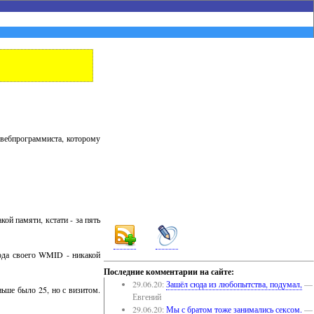
 вебпрограммиста, которому
ой памяти, кстати - за пять
вода своего WMID - никакой
Последние комментарии на сайте:
29.06.20:
Зашёл сюда из любопытства, подумал,
—
ньше было 25, но с визитом.
Евгений
29.06.20:
Мы с братом тоже занимались сексом.
—