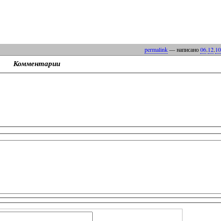
permalink
— написано
06
.
12
.
10
Комментарии