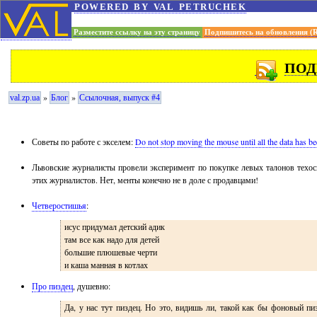
powered by val petruchek
Разместите ссылку на эту страницу
Подпишитесь на обновления (
ПОД
»
»
val.zp.ua
Блог
Ссылочная, выпуск #4
Советы по работе с экселем:
Do not stop moving the mouse until all the data has b
Львовские журналисты провели эксперимент по покупке левых талонов техос
этих журналистов. Нет, менты конечно не в доле с продавцами!
Четверостишья
:
исус придумал детский адик
там все как надо для детей
большие плюшевые черти
и каша манная в котлах
Про пиздец
, душевно:
Да, у нас тут пиздец. Но это, видишь ли, такой как бы фоновый 