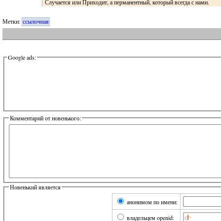
Случается или Приходит, а перманентный, который всегда с нами.
Метки:
ссылочная
Google ads:
Комментарий от новенького:
Новенький является
анонимом по имени:
владельцем openid: