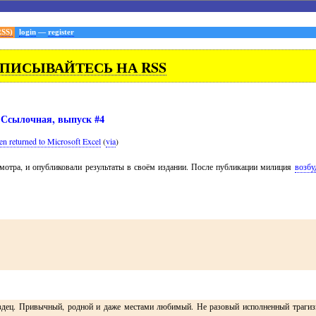
RSS)
login
—
register
ПИСЫВАЙТЕСЬ НА RSS
Ссылочная, выпуск #4
een returned to Microsoft Excel
(
via
)
мотра, и опубликовали результаты в своём издании. После публикации милиция
возбу
пиздец. Привычный, родной и даже местами любимый. Не разовый исполненный траги