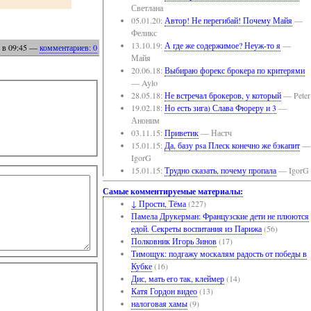
Светлана
05.01.20:
Автор! Не перегибай! Почему Майя
—
Феликс
13.10.19:
А где же содержимое? Неуж-то я
—
в 09:45
—
комментариев: 0
Майя
20.06.18:
Выбираю форекс брокера по критерями
— Aylo
28.05.18:
Не встречал брокеров, у который
— Peter
19.02.18:
Но есть зига) Слава Фюреру и 3
—
Аноним
03.11.15:
Приветик
— Настч
15.01.15:
Да, базу psa Плеск конечно же бэкапит
—
IgorG
15.01.15:
Трудно сказать, почему пропала
— IgorG
Самые комментируемые материалы:
↓ Прости, Тёма
(227)
Памела Друкерман: Французские дети не плюются
едой. Секреты воспитания из Парижа
(56)
Полковник Игорь Зинов
(17)
Тимощук: подгажу москалям радость от победы в
Кубке
(16)
Дис, мать его так, клеймер
(14)
Катя Гордон видео
(13)
налоговая хамы
(9)