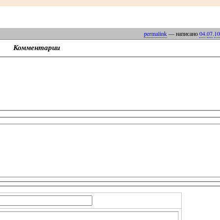
permalink
— написано
04
.
07
.
10
Комментарии