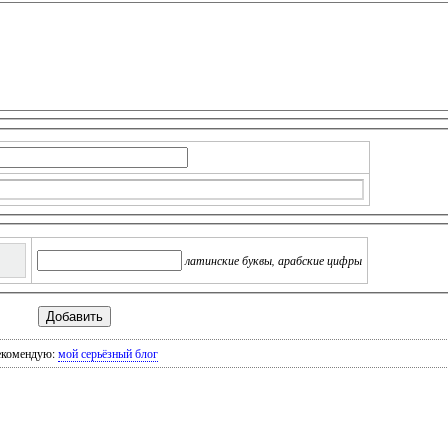
латинские буквы, арабские цифры
екомендую:
мой серьёзный блог