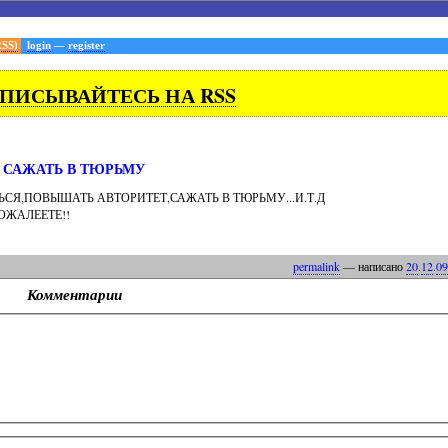
RSS)
login
—
register
ПИСЫВАЙТЕСЬ НА RSS
САЖАТЬ В ТЮРЬМУ
СЯ,ПОВЫШАТЬ АВТОРИТЕТ,САЖАТЬ В ТЮРЬМУ...И.Т.Д
ОЖАЛЕЕТЕ!!
permalink
— написано
20
.
12
.
09
Комментарии