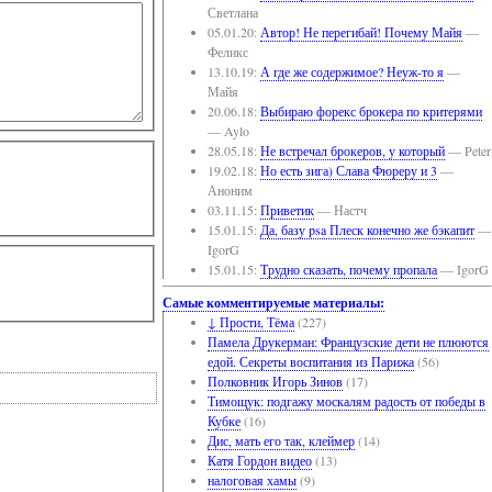
Светлана
05.01.20:
Автор! Не перегибай! Почему Майя
—
Феликс
13.10.19:
А где же содержимое? Неуж-то я
—
Майя
20.06.18:
Выбираю форекс брокера по критерями
— Aylo
28.05.18:
Не встречал брокеров, у который
— Peter
19.02.18:
Но есть зига) Слава Фюреру и 3
—
Аноним
03.11.15:
Приветик
— Настч
15.01.15:
Да, базу psa Плеск конечно же бэкапит
—
IgorG
15.01.15:
Трудно сказать, почему пропала
— IgorG
Самые комментируемые материалы:
↓ Прости, Тёма
(227)
Памела Друкерман: Французские дети не плюются
едой. Секреты воспитания из Парижа
(56)
Полковник Игорь Зинов
(17)
Тимощук: подгажу москалям радость от победы в
Кубке
(16)
Дис, мать его так, клеймер
(14)
Катя Гордон видео
(13)
налоговая хамы
(9)