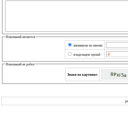
Новенький является
анонимом по имени:
владельцем openid:
Новенький не робот
Знаки на картинке:
р