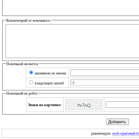
Комментарий от новенького:
Новенький является
анонимом по имени:
владельцем openid:
Новенький не робот
Знаки на картинке:
рекомендую:
мой серьёзный б