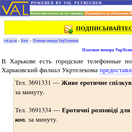
powered by val petruchek
Разместите ссылку на эту страницу
Подпишитесь на обновления (
ПОДПИСЫВАЙТЕСЬ
»
»
val.zp.ua
Блог
Платные номера УкрТелекома
Платные номера УкрТеле
В Харькове есть городские телефонные но
Харьковский филиал Укртелекома
предоставл
Живе еротичне спілку
Тел. 3691331 —
за минуту.
Еротичні розповіді для
Тел. 3691334 —
коп.
за минуту.