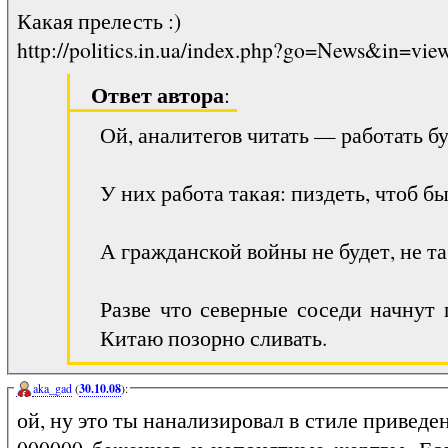
Какая прелесть :)
http://politics.in.ua/index.php?go=News&in=v
Ответ автора
:
Ой, аналитегов читать — работать бу
У них работа такая: пиздеть, чтоб б
А гражданской войны не будет, не т
Разве что северные соседи начнут 
Китаю позорно сливать.
aka_gad
(
30.10.08
):
ой, ну это ты нанализировал в стиле приведе