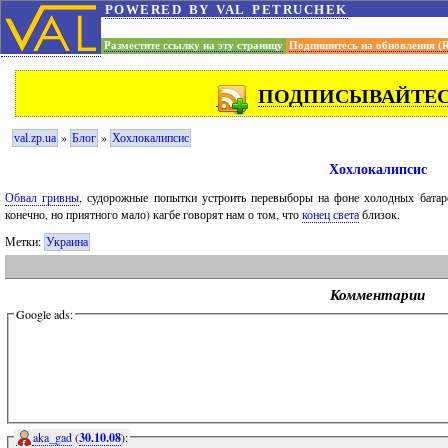
powered by val petruchek
Разместите ссылку на эту страницу
Подпишитесь на обновления (
ПОДПИСЫВАЙТЕСЬ
»
»
val.zp.ua
Блог
Хохлокалипсис
Хохлокалипсис
Обвал гривны
, судорожные попытки устроить перевыборы на фоне холодных батар
конечно, но приятного мало) кагбе говорят нам о том, что
конец света
близок.
Метки:
Украина
Комментарии
Google ads:
aka_gad
(
30.10.08
):