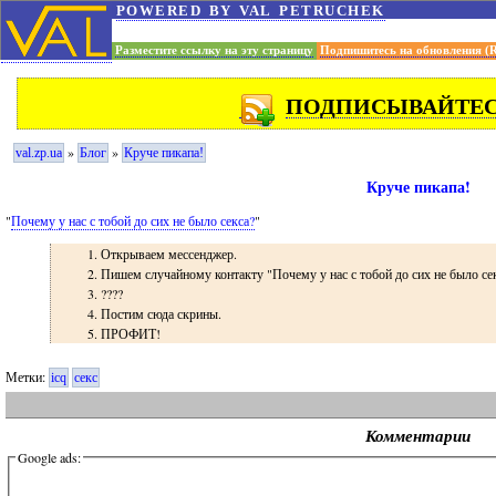
powered by val petruchek
Разместите ссылку на эту страницу
Подпишитесь на обновления (
ПОДПИСЫВАЙТЕСЬ
»
»
val.zp.ua
Блог
Круче пикапа!
Круче пикапа!
"
Почему у нас с тобой до сих не было секса?
"
Открываем мессенджер.
Пишем случайному контакту "Почему у нас с тобой до сих не было се
????
Постим сюда скрины.
ПРОФИТ!
Метки:
icq
секс
Комментарии
Google ads: